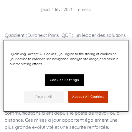
jeudi 4 févr. 2021
|
Impress
Quadient (Euronext Paris : QDT), un leader des solutions
d’entreprise visant à faire de chaque interaction client –
via un canal physique ou digital – une expérience riche et
By clicking “Accept All Cookies”, you agree to the storing of cookies on
personnalisée, a annoncé aujourd'hui la disponibilité
your device to enhance site navigation, analyze site usage, and assist in
générale de la version 1.2 de
Quadient® Impress
, une
our marketing efforts.
évolution de la plateforme de gestion multicanale des
documents sortants qui automatise le flux de
Cookies Settings
communications clients pour les petites et moyennes
entreprises (PME). La version 1.2 d’Impress inclut des
Reject All
Accept All Cookies
mises à jour d'architecture de la plateforme cloud, qui
permettent d’accélérer la préparation et l'envoi des
communications client depuis le poste de travail ou à
distance. Ces mises à jour apportent également une
plus grande évolutivité et une sécurité renforcée.