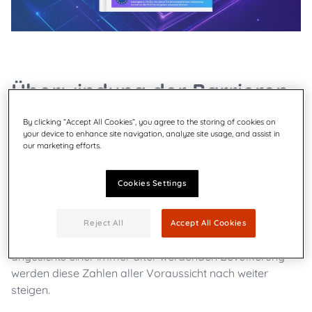
Überwindung der Barrieren
für die digitale
By clicking “Accept All Cookies”, you agree to the storing of cookies on
your device to enhance site navigation, analyze site usage, and assist in
our marketing efforts.
Gleichstellung
Cookies Settings
Nach
Angaben
der
Weltgesundheitsorganisation
(WHO)
leben
über
1,3
Milliarden
Menschen
mit
einer
signifikanten
Behinderun
g
. Das
sind
etwa
16 % der
Reject All
Accept All Cookies
Weltbevölkerung
oder
jeder
Sechste
von
uns
– und
angesichts
einer
immer
älter
werdenden
Bevölkerung
werden
diese
Zahlen
aller
Voraussicht
nach
weiter
steigen
.