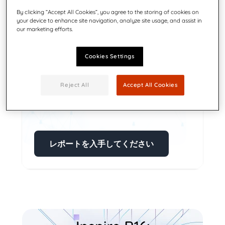
By clicking “Accept All Cookies”, you agree to the storing of cookies on
your device to enhance site navigation, analyze site usage, and assist in
our marketing efforts.
Cookies Settings
SPARK Matrix CCM '24
Reject All
Accept All Cookies
なぜQuadientがグローバルCCM市場のテク
ニカルリーダーなのかご覧ください
レポートを入手してください