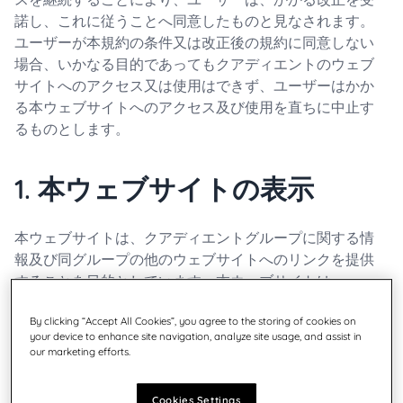
諾し、これに従うことへ同意したものと見なされます。
ユーザーが本規約の条件又は改正後の規約に同意しない
場合、いかなる目的であってもクアディエントのウェブ
サイトへのアクセス又は使用はできず、ユーザーはかか
る本ウェブサイトへのアクセス及び使用を直ちに中止す
るものとします。
1. 本ウェブサイトの表示
本ウェブサイトは、クアディエントグループに関する情
報及び同グループの他のウェブサイトへのリンクを提供
することを目的としています。本ウェブサイトは、
Neopost SA 傘下の Quadient s.r.o. の所有物です。
By clicking “Accept All Cookies”, you agree to the storing of cookies on
Neopost SA はフランスの有限会社（société anonyme）
your device to enhance site navigation, analyze site usage, and assist in
であり、ナンテール商業事業登記簿（登記番号 402 103
our marketing efforts.
907）に資本金34, 562, 912ユーロ、本店所在地 42-46
avenue Aristide Briand - 92220 Bagneux, France とし
Cookies Settings