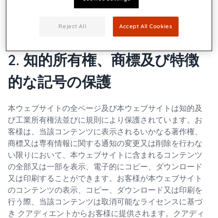
て登記されています。Neopost SA は「クアディエント」
の商号の下に事業を運営しています。公開責任者はクア
ディエント マーケティングチームです。
Reject All
Accept All Cookies
2. 知的所有権、商標及び特徴
的な記号の保護
本ウェブサイトの全ページ及び本ウェブサイトは知的及
び工業所有権法並びに規則により保護されています。お
客様は、当該コンテンツに表示されるいかなる著作権、
商標又は専有情報に関する通知の変更又は削除を行わな
い限りにおいて、本ウェブサイトに含まれるコンテンツ
の全部又は一部を表示、電子的にコピー、ダウンロード
又は印刷することができます。お客様が本ウェブサイト
のコンテンツの表示、コピー、ダウンロード又は印刷を
行う際、当該コンテンツは取消可能なライセンスに基づ
き クアディエントからお客様に提供されます。クアディ