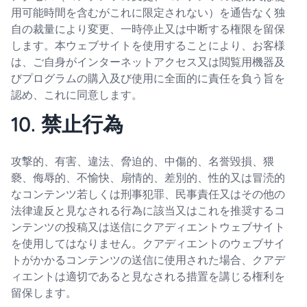
用可能時間を含むがこれに限定されない）を通告なく独
自の裁量により変更、一時停止又は中断する権限を留保
します。本ウェブサイトを使用することにより、お客様
は、ご自身がインターネットアクセス又は閲覧用機器及
びプログラムの購入及び使用に全面的に責任を負う旨を
認め、これに同意します。
10. 禁止行為
攻撃的、有害、違法、脅迫的、中傷的、名誉毀損、猥
褻、侮辱的、不愉快、扇情的、差別的、性的又は冒涜的
なコンテンツ若しくは刑事犯罪、民事責任又はその他の
法律違反と見なされる行為に該当又はこれを推奨するコ
ンテンツの投稿又は送信にクアディエントウェブサイト
を使用してはなりません。クアディエントのウェブサイ
トがかかるコンテンツの送信に使用された場合、クアデ
ィエントは適切であると見なされる措置を講じる権利を
留保します。