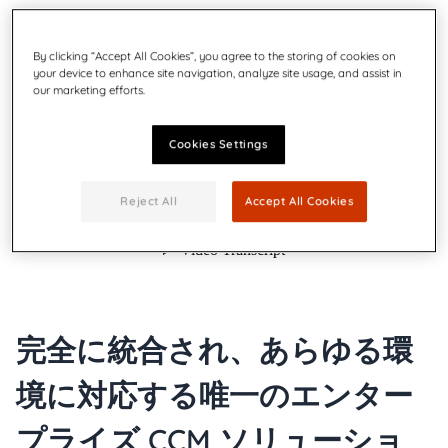
By clicking “Accept All Cookies”, you agree to the storing of cookies on
your device to enhance site navigation, analyze site usage, and assist in
our marketing efforts.
Cookies Settings
Reject All
Accept All Cookies
完全に統合され、あらゆる環
境に対応する唯一のエンター
プライズ CCM ソリューショ