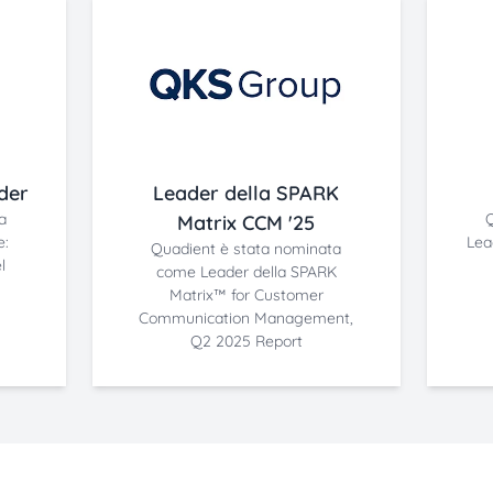
der
Leader della SPARK
a
Matrix CCM '25
e:
Lea
Quadient è stata nominata
l
come Leader della SPARK
Matrix™ for Customer
Communication Management,
Q2 2025 Report