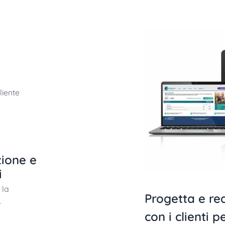
liente
zione e
i
 la
Progetta e re
.
con i clienti pe