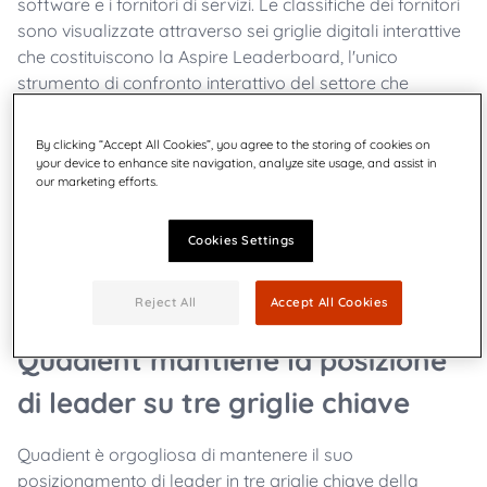
software e i fornitori di servizi.
Le classifiche dei fornitori
sono visualizzate attraverso sei griglie digitali interattive
che costituiscono la Aspire Leaderboard, l'unico
strumento di confronto interattivo del settore che
consente di valutare i fornitori in base ai criteri più
importanti per la propria azienda.
By clicking “Accept All Cookies”, you agree to the storing of cookies on
your device to enhance site navigation, analyze site usage, and assist in
Aggiornata
trimestralmente
, Quadient è
lieta
di
our marketing efforts.
annunciare
che
l'aggiornamento
della
classifica
Aspire
CCM-CXM
del
secondo trimestre 2024 è
ora
disponibile
,
Cookies Settings
con il
mantenimento
della
nostra
posizione
di leader e le
nostre
capacità
di Journey Management e di
Reject All
Accept All Cookies
orchestrazione
Omnichannel
al top
della
classifica
!
Quadient mantiene la posizione
di leader su tre griglie chiave
Quadient è orgogliosa di mantenere il suo
posizionamento di leader in tre griglie chiave della