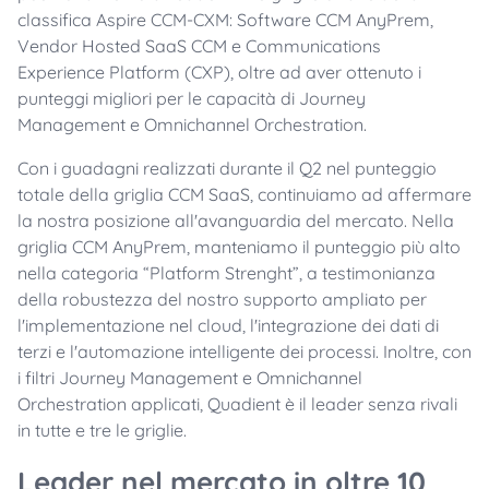
classifica Aspire CCM-CXM: Software CCM AnyPrem,
Vendor Hosted SaaS CCM e Communications
Experience Platform (CXP), oltre ad aver ottenuto i
punteggi migliori per le capacità di Journey
Management e Omnichannel Orchestration.
Con i guadagni realizzati durante il Q2 nel punteggio
totale della griglia CCM SaaS, continuiamo ad affermare
la nostra posizione all'avanguardia del mercato.
Nella
griglia CCM
AnyPrem
, manteniamo il punteggio più alto
nella categoria “Platform
Strenght
”, a testimonianza
della robustezza del nostro supporto ampliato per
l'implementazione nel cloud, l'integrazione dei dati di
terzi e l'automazione intelligente dei processi.
Inoltre
, con
i
filtri
Journey Management e
Omnichannel
Orchestration
applicati
, Quadient è il leader senza
rivali
in tutte e
tre
le
griglie
.
Leader nel mercato in oltre 10