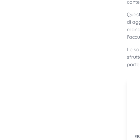
conte
Quest
di ag
manda
l'acc
Le so
sfrutt
parte
e