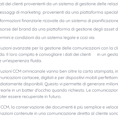
ti dei clienti provenienti da un sistema di gestione delle relazi
essaggi di marketing provenienti da una piattaforma special
nformazioni finanziarie ricavate da un sistema di pianificazione
isorse del brand da una piattaforma di gestione degli asset di
ermini e condizioni da un sistema legale e così via.
luzioni avanzate per la gestione delle comunicazioni con la cli
da. Il loro compito è convogliare i dati dei clienti in un gesto
e un'esperienza fluida.
luzioni CCM omnicanale vanno ben oltre la carta stampata, i
municazioni cartacee, digitali e per dispositivi mobili perfett
iatamente disponibili. Questo vi permette di generare milion
crearle in un batter d'occhio quando richiesto. Le comunicaz
oter essere recuperate in futuro.
l CCM, la conservazione dei documenti è più semplice e veloce.
mazioni contenute in una comunicazione diretta al cliente son