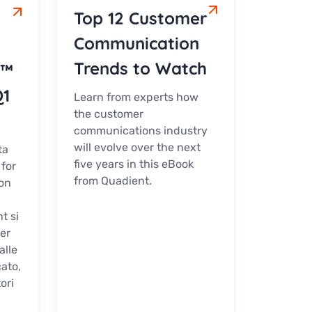
Top 12 Customer
Communication
Trends to Watch
n™
Q1
Learn from experts how
the customer
communications industry
will evolve over the next
ta
five years in this eBook
 for
from Quadient.
on
t si
er
alle
ato,
ori