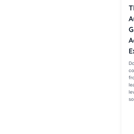
T
A
G
A
E
Do
co
fr
le
le
so