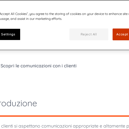
documentazione
Aziende 
Be part of our team
complessa
Quadient si posi
ults, press releases, reports,
Join our growing team of inn
 sull'accessibilità (EAA)
quarto anno con
“Accept All Cookies”, you agree to the storing of cookies on your device to enhance site
Gestione modulistica
connected world secure.
 usage, and assist in our marketing efforts.
Riconosciuto per av
basato sui dati
 Settings
Reject All
Accept 
Reinventare il ra
Quattro modi per so
consumatori di ene
Scopri le comunicazioni con i clienti
troduzione
i clienti si aspettano comunicazioni appropriate e altamente p