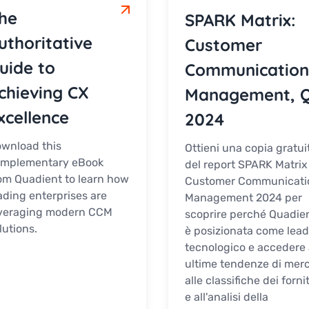
he
SPARK Matrix:
uthoritative
Customer
uide to
Communicatio
chieving CX
Management, 
xcellence
2024
wnload this
Ottieni una copia gratui
mplementary eBook
del report SPARK Matrix
om Quadient to learn how
Customer Communicati
ading enterprises are
Management 2024 per
veraging modern CCM
scoprire perché Quadien
lutions.
è posizionata come lead
tecnologico e accedere 
ultime tendenze di merc
alle classifiche dei fornit
e all'analisi della