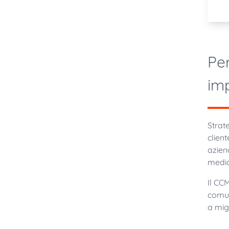
Per
im
Strat
client
azien
media
Il CC
comuni
a mig