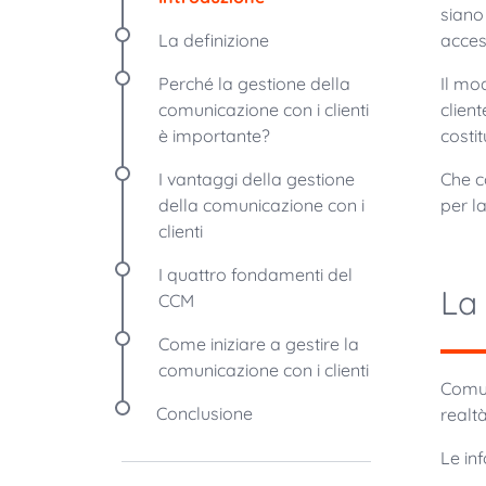
siano
La definizione
access
Perché la gestione della
Il mo
comunicazione con i clienti
clien
è importante?
costit
I vantaggi della gestione
Che c
della comunicazione con i
per l
clienti
I quattro fondamenti del
La 
CCM
Come iniziare a gestire la
comunicazione con i clienti
Comun
Conclusione
realt
Le in