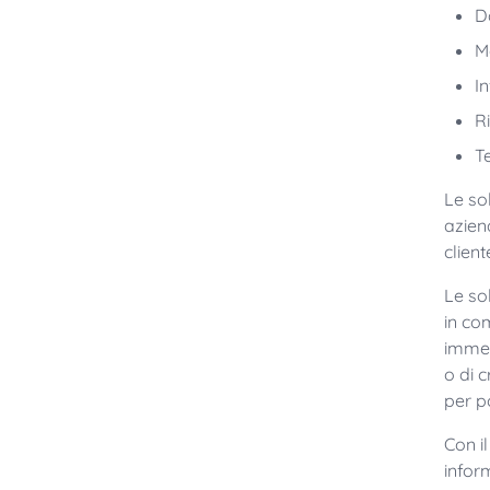
Da
M
I
R
T
Le so
azien
client
Le so
in co
immed
o di 
per p
Con i
infor