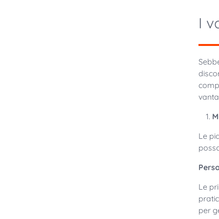
I v
Sebbe
disco
compr
vanta
M
Le pi
posso
Perso
Le pr
pratic
per g