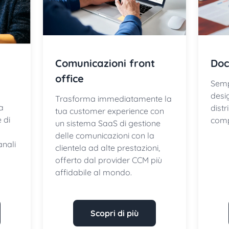
Comunicazioni front
Doc
office
Sempl
desi
Trasforma immediatamente la
a
dist
tua customer experience con
 di
comp
un sistema SaaS di gestione
delle comunicazioni con la
anali
clientela ad alte prestazioni,
offerto dal provider CCM più
affidabile al mondo.
Scopri di più