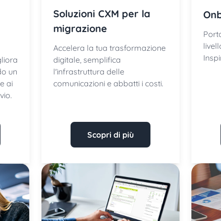
Soluzioni CXM per la
Onb
migrazione
Porta
live
Accelera la tua trasformazione
Inspi
liora
digitale, semplifica
do un
l'infrastruttura delle
e ai
comunicazioni e abbatti i costi.
vio.
Scopri di più