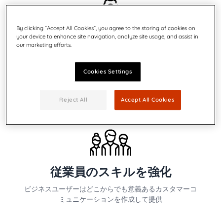
By clicking “Accept All Cookies”, you agree to the storing of cookies on
your device to enhance site navigation, analyze site usage, and assist in
our marketing efforts.
ワークフローを自動化
ビジネスに欠かせないワークフローの自動化で正確性と
Cookies Settings
コンプライアンスを確保しながら時間を節約
Reject All
Accept All Cookies
従業員のスキルを強化
ビジネスユーザーはどこからでも意義あるカスタマーコ
ミュニケーションを作成して提供