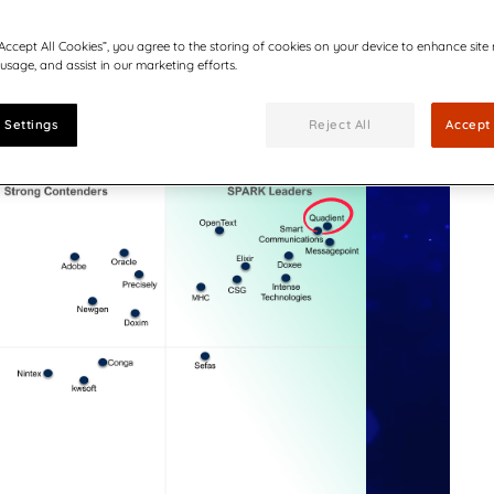
Interaktive Tour
Kommunikation
Kommunikation
Willkommen in der Quadie
RM-
“Accept All Cookies”, you agree to the storing of cookies on your device to enhance site
 von Quadient: Ergebnisse,
Werde Teil unseres dynamisch
Komplexe Dokumente
en
 usage, and assist in our marketing efforts.
lbzeitbilanz
Emotional anspr
agenda, Analysten.
für eine vernetzte und sicher
verwalten
gestütztem CCM
Sechs Wege, wie KI
Formulare verwalten
 Settings
Reject All
Accept 
unikation die
Vorschriften einhalten
gt
Quadient ist wel
Management (CC
Schnelleres Wachst
entwickelnde digita