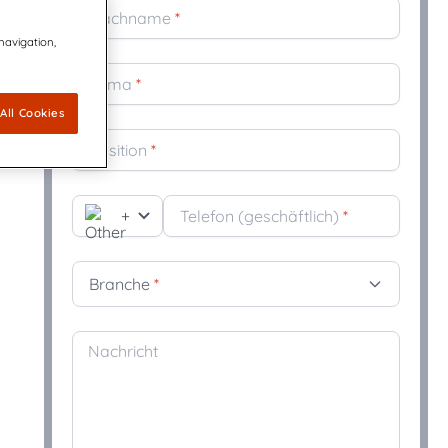
Nachname
*
nt Familie
 navigation,
en und innovativen Teams, das sich
echende und konforme Kommunikation mit KI-
e Kommunikationswelt einsetzt.
Firma
*
-gestütztes CCM Compliance und Kundenerlebnis vereint
All Cookies
tweit führend im Markt für Customer Communications
Position
*
M)-Software
um dank zukunftsfähigem CCM für eine sich dynamisch
le Welt
+
Telefon (geschäftlich)
*
Branche
*
Nachricht