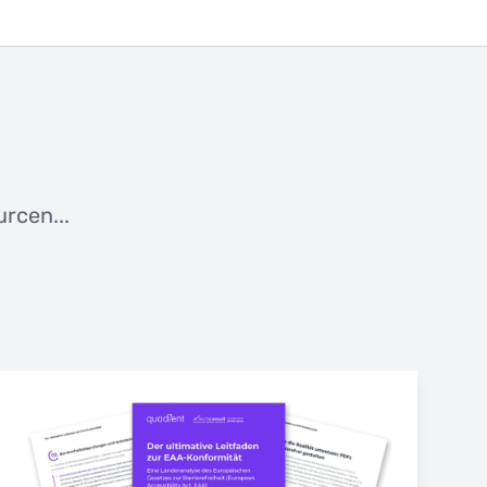
rcen...