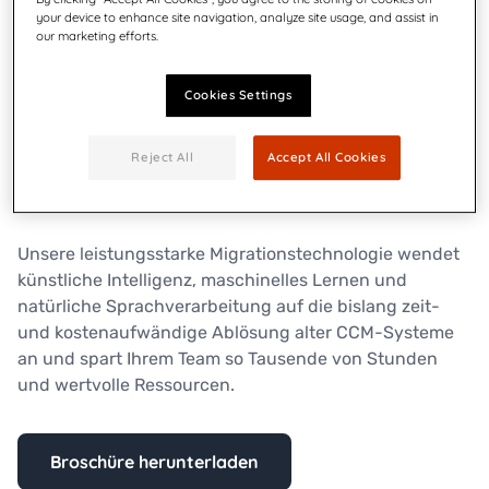
your device to enhance site navigation, analyze site usage, and assist in
Quadient Inspire ermöglicht es Ihnen, eine
our marketing efforts.
personalisierte, konforme Kundenkommunikation über
alle Kanäle und Geräte hinweg von einer zentralen
Cookies Settings
Plattform aus bereitzustellen. Es erleichtert die
integrierte und enge Zusammenarbeit, was mit
Reject All
Accept All Cookies
isolierten projekt- oder kanalbasierten Ansätzen nicht
möglich ist.
Unsere leistungsstarke Migrationstechnologie wendet
künstliche Intelligenz, maschinelles Lernen und
natürliche Sprachverarbeitung auf die bislang zeit-
und kostenaufwändige Ablösung alter CCM-Systeme
an und spart Ihrem Team so Tausende von Stunden
und wertvolle Ressourcen.​
Broschüre herunterladen