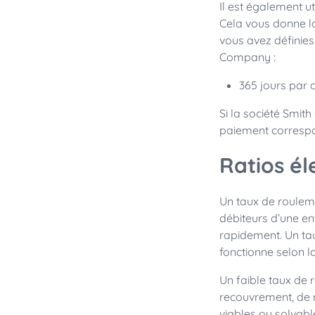
Il est également u
Cela vous donne la
vous avez définies
Company :
365 jours par 
Si la société Smit
paiement correspo
Ratios él
Un taux de roulem
débiteurs d’une ent
rapidement. Un ta
fonctionne selon la
Un faible taux de 
recouvrement, de m
viables ou solvabl