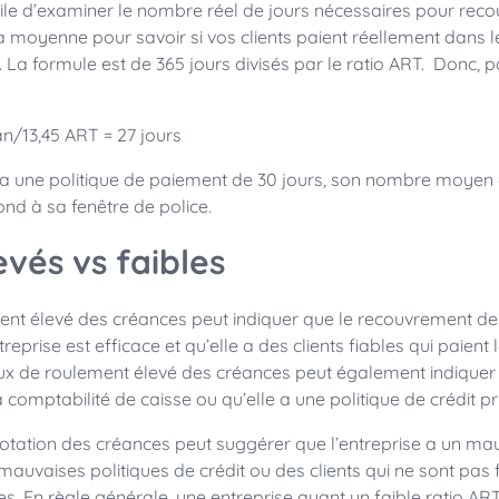
tile d’examiner le nombre réel de jours nécessaires pour reco
 moyenne pour savoir si vos clients paient réellement dans l
. La formule est de 365 jours divisés par le ratio ART. Donc, p
an/13,45 ART = 27 jours
h a une politique de paiement de 30 jours, son nombre moyen 
nd à sa fenêtre de police.
evés vs faibles
ent élevé des créances peut indiquer que le recouvrement d
reprise est efficace et qu’elle a des clients fiables qui paient 
ux de roulement élevé des créances peut également indiquer 
 comptabilité de caisse ou qu’elle a une politique de crédit p
rotation des créances peut suggérer que l’entreprise a un m
auvaises politiques de crédit ou des clients qui ne sont pas
es. En règle générale, une entreprise ayant un faible ratio AR