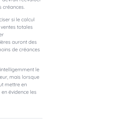
s créances.
iser si le calcul
s ventes totales
er
ières auront des
 moins de créances
 intelligemment le
eur, mais lorsque
ut mettre en
 en évidence les