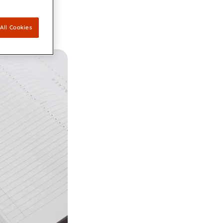
mique et innovante, engagée en
All Cookies
t sécurisé.
n accord en vue d’acquérir CDP Communications pour
ière place de sa plateforme Digitale en parts de
te technologie leader en accessibilité appliquée au design
et à Quadient de proposer des communications clients
es et inclusives
é pionnier le plus méritant (MVP) de l'industrie de la
unication client pilotée par l'IA.
ité de l'IA de QKS™ permet de faire la part des choses