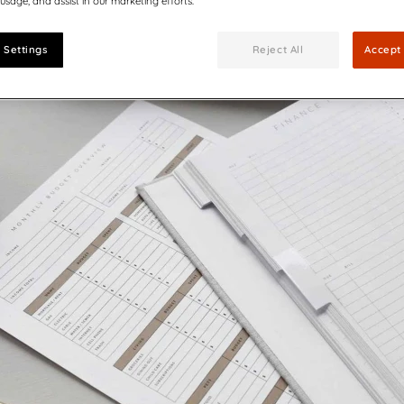
 usage, and assist in our marketing efforts.
jeudi 24 sept. 2020
|
AP Automation
Travailler chez Quadient
Communications
nancières de Quadient :
Rejoignez notre équipe dyna
 Settings
Reject All
Accept 
apports, agenda financier,
faveur d'un monde connecté e
ses aux questions
Quadient signe u
conforter la prem
marché
L’intégration de cet
esponsables commerciaux
des documents perm
encore plus conform
Quadient est nomm
gestion de la comm
La matrice de matur