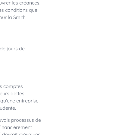
uvrer les créances.
es conditions que
our la Smith
de jours de
es comptes
leurs dettes
qu’une entreprise
rudente.
auvais processus de
 financièrement
T devrait réévaluer