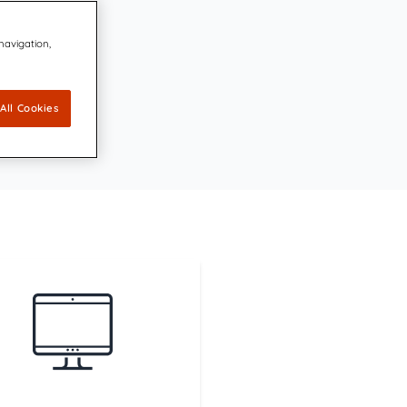
mique et innovante, engagée en
 navigation,
t sécurisé.
n accord en vue d’acquérir CDP Communications pour
ière place de sa plateforme Digitale en parts de
All Cookies
te technologie leader en accessibilité appliquée au design
et à Quadient de proposer des communications clients
es et inclusives
é pionnier le plus méritant (MVP) de l'industrie de la
unication client pilotée par l'IA.
ité de l'IA de QKS™ permet de faire la part des choses