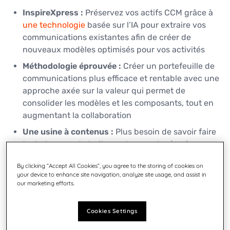
InspireXpress :
Préservez vos actifs CCM grâce à
une technologie
basée sur l’IA pour extraire vos
communications existantes afin de créer de
nouveaux modèles optimisés pour vos activités
Méthodologie éprouvée :
Créer un portefeuille de
communications plus efficace et rentable avec une
approche axée sur la valeur qui permet de
consolider les modèles et les composants, tout en
augmentant la collaboration
Une usine à contenus :
Plus besoin de savoir faire
technique ou de traitement manuel grâce à
nos processus standardisés de création de
By clicking “Accept All Cookies”, you agree to the storing of cookies on
modèles, d’analyse, de test et de déploiement
your device to enhance site navigation, analyze site usage, and assist in
our marketing efforts.
En savoir plus
Cookies Settings