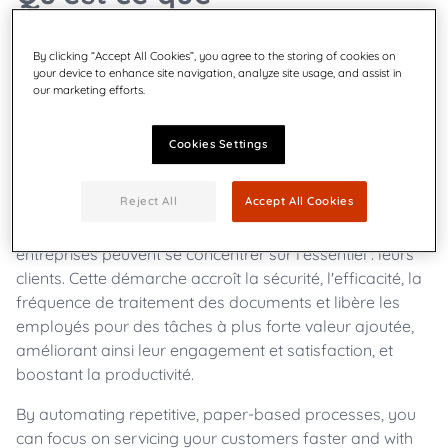
l'automatisation
By clicking “Accept All Cookies”, you agree to the storing of cookies on
documentaire ?
your device to enhance site navigation, analyze site usage, and assist in
our marketing efforts.
L'automatisation documentaire consiste à automatiser
Cookies Settings
la création et la diffusion de documents électroniques à
grande échelle, ce qui permet de minimiser l'effort
Reject All
Accept All Cookies
humain, le temps et les coûts. En se focalisant sur
l'automatisation de tâches manuelles chronophages, les
entreprises peuvent se concentrer sur l'essentiel : leurs
clients. Cette démarche accroît la sécurité, l'efficacité, la
fréquence de traitement des documents et libère les
employés pour des tâches à plus forte valeur ajoutée,
améliorant ainsi leur engagement et satisfaction, et
boostant la productivité.
By automating repetitive, paper-based processes, you
can focus on servicing your customers faster and with