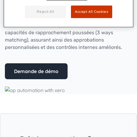
un moyen simple, rationalisé et sécurisé leur
permettant de traiter les factures et d’effectuer des
Reject All
Accept All Cookies
paiements via plusieurs canaux. L’intégration de
Beanworks offre une expérience sans contact avec des
capacités de rapprochement poussées (3 ways
matching), assurant ainsi des approbations
personnalisées et des contrôles internes améliorés.
Demande de démo