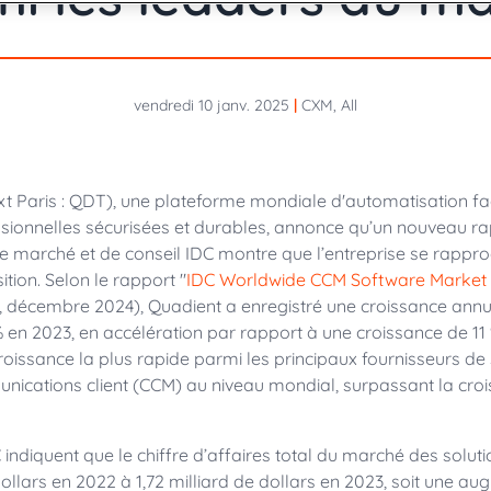
Travailler chez Quadient
Communications
nancières de Quadient :
Rejoignez notre équipe dyna
apports, agenda financier,
faveur d'un monde connecté e
ses aux questions
Quadient signe u
vendredi 10 janv. 2025
|
CXM, All
conforter la prem
marché
L’intégration de cet
esponsables commerciaux
des documents perm
encore plus conform
t Paris : QDT), une plateforme mondiale d'automatisation fac
ssionnelles sécurisées et durables, annonce qu’un nouveau ra
Quadient est nomm
de marché et de conseil IDC montre que l’entreprise se rapp
gestion de la comm
tion. Selon le rapport "
IDC Worldwide CCM Software Market 
La matrice de matur
 décembre 2024), Quadient a enregistré une croissance annue
% en 2023, en accélération par rapport à une croissance de 11 %
oissance la plus rapide parmi les principaux fournisseurs de 
nications client (CCM) au niveau mondial, surpassant la cro
indiquent que le chiffre d’affaires total du marché des solu
dollars en 2022 à 1,72 milliard de dollars en 2023, soit une a