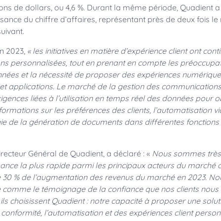
lions de dollars, ou 4,6 %. Durant la même période, Quadient a
ssance du chiffre d’affaires, représentant près de deux fois le
uivant.
en 2023,
« les initiatives en matière d’expérience client ont cont
s personnalisées, tout en prenant en compte les préoccupati
nnées et la nécessité de proposer des expériences numériques
et applications. Le marché de la gestion des communications 
igences liées à l’utilisation en temps réel des données pour o
ormations sur les préférences des clients, l’automatisation via
largie de la génération de documents dans différentes fonctions
recteur Général de Quadient, a déclaré : «
Nous sommes très f
ssance la plus rapide parmi les principaux acteurs du marché d
e 30 % de l’augmentation des revenus du marché en 2023. No
 comme le témoignage de la confiance que nos clients nous a
ils choisissent Quadient : notre capacité à proposer une soluti
a conformité, l’automatisation et des expériences client perso