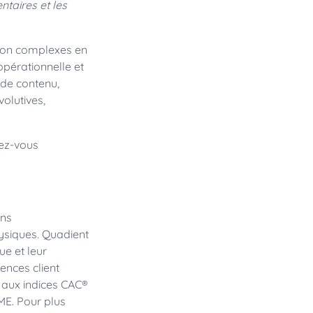
ntaires et les
ion complexes en
opérationnelle et
 de contenu,
olutives,
dez-vous
ons
ysiques. Quadient
e et leur
ences client
s aux indices CAC®
ME. Pour plus