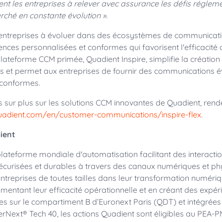
ent les entreprises à relever avec assurance les défis régleme
ché en constante évolution ».
 entreprises à évoluer dans des écosystèmes de communicat
ences personnalisées et conformes qui favorisent l'efficacité 
plateforme CCM primée, Quadient Inspire, simplifie la création
s et permet aux entreprises de fournir des communications év
 conformes.
s sur plus sur les solutions CCM innovantes de Quadient, ren
uadient.com/en/customer-communications/inspire-flex
.
ient
lateforme mondiale d'automatisation facilitant des interacti
sécurisées et durables à travers des canaux numériques et ph
reprises de toutes tailles dans leur transformation numériqu
mentant leur efficacité opérationnelle et en créant des expéri
tées sur le compartiment B d’Euronext Paris (QDT) et intégrée
erNext® Tech 40, les actions Quadient sont éligibles au PEA-P