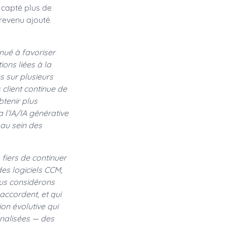
 capté plus de
 revenu ajouté
inué à favoriser
ons liées à la
 sur plusieurs
client continue de
btenir plus
 l’IA/IA générative
 au sein des
iers de continuer
es logiciels CCM,
us considérons
ccordent, et qui
on évolutive qui
nnalisées — des