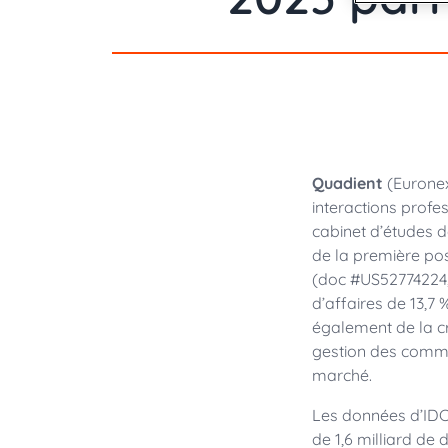
Analytique et IA
Consommables
Espagnol
États-Unis : Anglais
Relations Investisseurs
Demander une démo
Ressources
Royaume-Uni : Anglais
International: Anglais
Retrouvez toutes les informations fi
Contactez-nous
résultats, communiqués de presse, r
États-Unis : Anglais
analystes.
Mise en œuvre de l’e-invoicing : 34 répon
Demander une démo
International English
opérationnelles
Recouvrement client : le rôle clé des r
Quadient
(Euronex
interactions profe
cabinet d’études 
de la première posi
(doc #US52774224,
d’affaires de 13,7 
également de la cr
gestion des commu
marché.
Les données d’IDC 
de 1,6 milliard de 