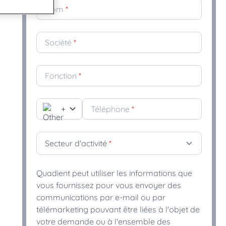
Nom
*
mique et innovante, engagée en
t sécurisé.
Société
*
n accord en vue d’acquérir CDP Communications pour
ière place de sa plateforme Digitale en parts de
te technologie leader en accessibilité appliquée au design
Fonction
*
et à Quadient de proposer des communications clients
es et inclusives
+
Téléphone
*
é pionnier le plus méritant (MVP) de l'industrie de la
unication client pilotée par l'IA.
ité de l'IA de QKS™ permet de faire la part des choses
Secteur d'activité
*
Quadient peut utiliser les informations que
vous fournissez pour vous envoyer des
communications par e-mail ou par
télémarketing pouvant être liées à l'objet de
votre demande ou à l'ensemble des