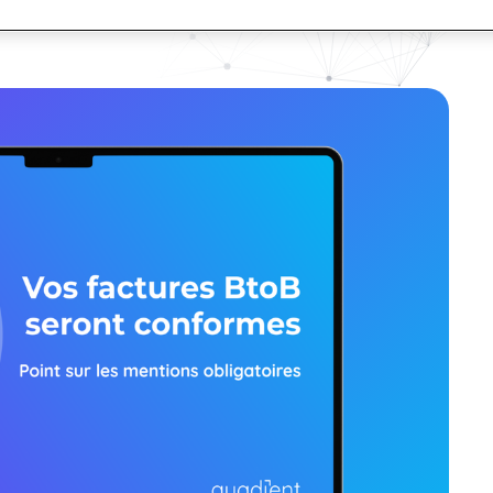
Travailler chez Quadient
Communications
nancières de Quadient :
Rejoignez notre équipe dyna
apports, agenda financier,
faveur d'un monde connecté e
 votre Plateforme Agréée
Quadient signe u
conforter la prem
marché
ses aux questions
L’intégration de cet
des documents perm
encore plus conform
Quadient est nomm
gestion de la comm
La matrice de matur