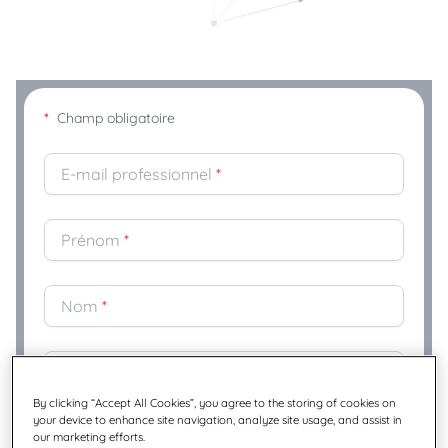
*
Champ obligatoire
E-mail professionnel
*
Prénom
*
Nom
*
Société
*
By clicking “Accept All Cookies”, you agree to the storing of cookies on
your device to enhance site navigation, analyze site usage, and assist in
Fonction
*
our marketing efforts.