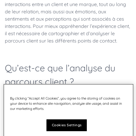
interactions entre un client et une marque, tout au long
de leur relation, mais aussi aux émotions, aux
sentiments et aux perceptions qui sont associés à ces
interactions. Pour mieux appréhender l’expérience client,
il est nécessaire de cartographier et d’analyser le
parcours client sur les différents points de contact.
Qu’est-ce que l’analyse du
parcours client ?
By clicking “Accept All Cookies”, you agree to the storing of cookies on
your device to enhance site navigation, analyze site usage, and assist in
En matière de cartographie du parcours client, une
our marketing efforts.
multitude de termes ont fait leur apparition. Le concept
même de cartographie du parcours client peut prêter à
Cookies Settings
confusion, car les entreprises la définissent et la mettent
en œuvre différemment.