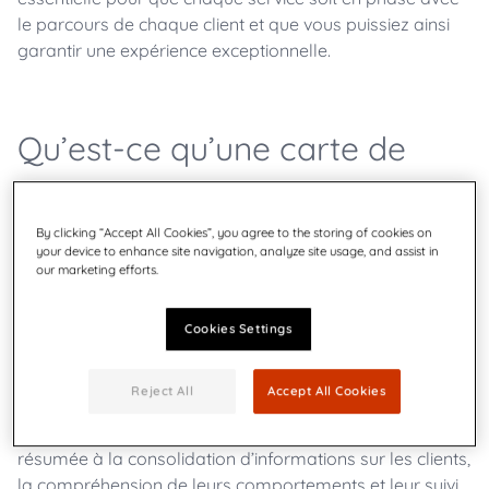
le parcours de chaque client et que vous puissiez ainsi
garantir une expérience exceptionnelle.
Qu’est-ce qu’une carte de
parcours client ?
By clicking “Accept All Cookies”, you agree to the storing of cookies on
your device to enhance site navigation, analyze site usage, and assist in
our marketing efforts.
La création d’une carte de parcours client consiste à
analyser toutes les étapes suivies par un client du début
Cookies Settings
à la fin de son expérience lorsqu’il interagit avec votre
organisation. La cartographie de parcours client permet
d’acquérir une vue d’ensemble de la relation client.
Reject All
Accept All Cookies
La cartographie du parcours client peut parfois être
résumée à la consolidation d’informations sur les clients,
la compréhension de leurs comportements et leur suivi.