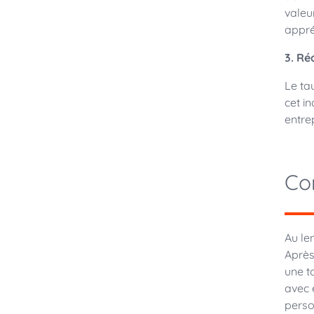
valeu
appré
3. Ré
Le ta
cet i
entre
Com
Au le
Après
une t
avec 
perso