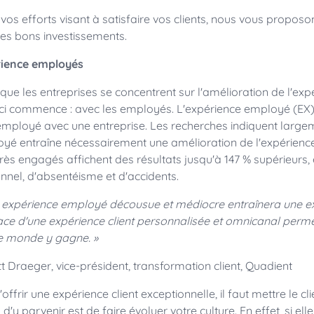
vos efforts visant à satisfaire vos clients, nous vous propos
 les bons investissements.
rience employés
 que les entreprises se concentrent sur l'amélioration de l'expé
-ci commence : avec les employés. L'expérience employé (EX)
employé avec une entreprise. Les recherches indiquent largeme
yé entraîne nécessairement une amélioration de l'expérience 
très engagés affichent des résultats jusqu'à 147 % supérieurs, 
nnel, d'absentéisme et d'accidents.
 expérience employé décousue et médiocre entraînera une exp
ace d'une expérience client personnalisée et omnicanal perm
le monde y gagne. »
tt Draeger, vice-président, transformation client, Quadient
'offrir une expérience client exceptionnelle, il faut mettre le c
d'y parvenir est de faire évoluer votre culture. En effet, si elle