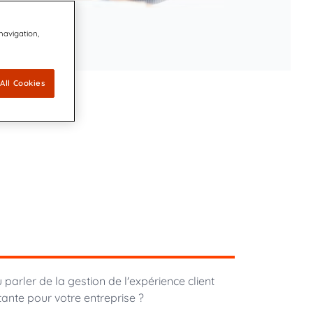
mique et innovante, engagée en
 navigation,
t sécurisé.
n accord en vue d’acquérir CDP Communications pour
ière place de sa plateforme Digitale en parts de
All Cookies
te technologie leader en accessibilité appliquée au design
et à Quadient de proposer des communications clients
es et inclusives
é pionnier le plus méritant (MVP) de l'industrie de la
unication client pilotée par l'IA.
ité de l'IA de QKS™ permet de faire la part des choses
rler de la gestion de l'expérience client
tante pour votre entreprise ?