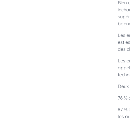
Bien 
incha
supér
bonne
Les e
est e
des c
Les e
appel
techn
Deux 
76 % 
87 % 
les a