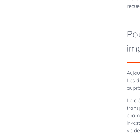
recue
Pou
im
Aujou
Les d
auprè
La clé
trans
champ
inves
vis d