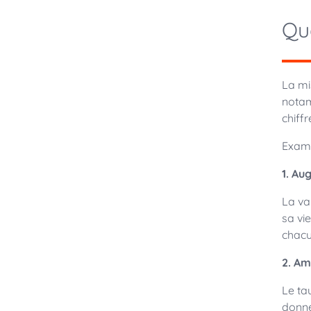
Qu
La mi
notam
chiffr
Exami
1. Au
La va
sa vi
chacun
2. Am
Le ta
donnée