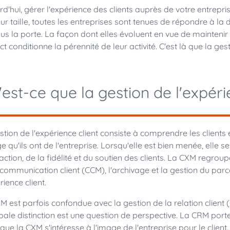
rd'hui, gérer l'expérience des clients auprès de votre entrepris
leur taille, toutes les entreprises sont tenues de répondre à l
ous la porte. La façon dont elles évoluent en vue de mainteni
t conditionne la pérennité de leur activité. C'est là que la gest
est-ce que la gestion de l'expéri
stion de l'expérience client consiste à comprendre les clients 
e qu'ils ont de l'entreprise. Lorsqu'elle est bien menée, elle s
faction, de la fidélité et du soutien des clients. La CXM regr
 communication client (CCM), l'archivage et la gestion du parco
rience client.
M est parfois confondue avec la gestion de la relation client (C
ipale distinction est une question de perspective. La CRM porte 
 que la CXM s'intéresse à l'image de l'entreprise pour le clien