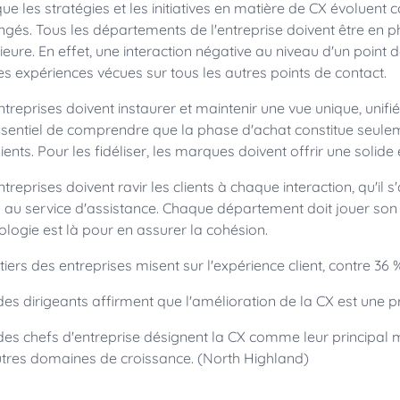
que les stratégies et les initiatives en matière de CX évoluen
ngés. Tous les départements de l'entreprise doivent être en ph
ieure. En effet, une interaction négative au niveau d'un point 
s expériences vécues sur tous les autres points de contact.
ntreprises doivent instaurer et maintenir une vue unique, unifié
ssentiel de comprendre que la phase d'achat constitue seul
lients. Pour les fidéliser, les marques doivent offrir une solid
ntreprises doivent ravir les clients à chaque interaction, qu'
 au service d'assistance. Chaque département doit jouer son
ologie est là pour en assurer la cohésion.
tiers des entreprises misent sur l'expérience client, contre 36 
des dirigeants affirment que l'amélioration de la CX est une pri
des chefs d'entreprise désignent la CX comme leur principal m
utres domaines de croissance. (North Highland)