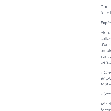
Dans 
faire
Expé
Alors
celle
d'un 
emplo
sont 
perso
« Une
en pl
tout 
– Sco
Afin d
façon 