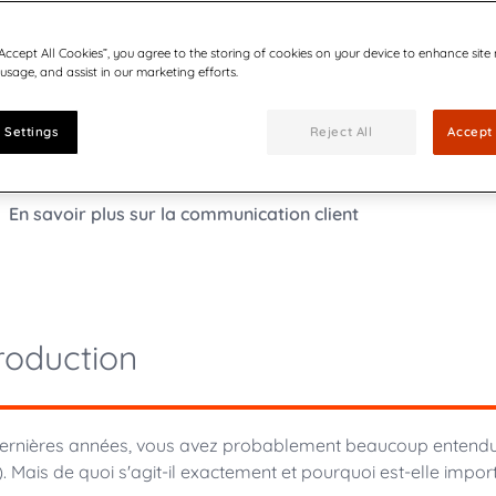
ient
Travailler chez Quadient
Communications
nancières de Quadient :
Rejoignez notre équipe dyna
“Accept All Cookies”, you agree to the storing of cookies on your device to enhance site
apports, agenda financier,
faveur d'un monde connecté e
 usage, and assist in our marketing efforts.
ses aux questions
Quadient signe u
conforter la prem
 Settings
Reject All
Accept 
marché
L’intégration de cet
esponsables commerciaux
des documents perm
encore plus conform
En savoir plus sur la communication client
Quadient est nomm
gestion de la comm
La matrice de matur
roduction
ernières années, vous avez probablement beaucoup entendu pa
. Mais de quoi s'agit-il exactement et pourquoi est-elle impor