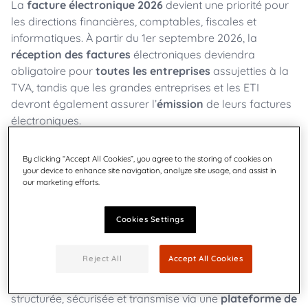
La
facture électronique 2026
devient une priorité pour
les directions financières, comptables, fiscales et
informatiques. À partir du 1er septembre 2026, la
réception des factures
électroniques deviendra
obligatoire pour
toutes les entreprises
assujetties à la
TVA, tandis que les grandes entreprises et les ETI
devront également assurer l’
émission
de leurs factures
électroniques.
By clicking “Accept All Cookies”, you agree to the storing of cookies on
your device to enhance site navigation, analyze site usage, and assist in
our marketing efforts.
Cookies Settings
Reject All
Accept All Cookies
Cette
réforme
ne consiste pas simplement à remplacer
le papier par un fichier PDF. Elle impose une
facturation
structurée, sécurisée et transmise via une
plateforme de