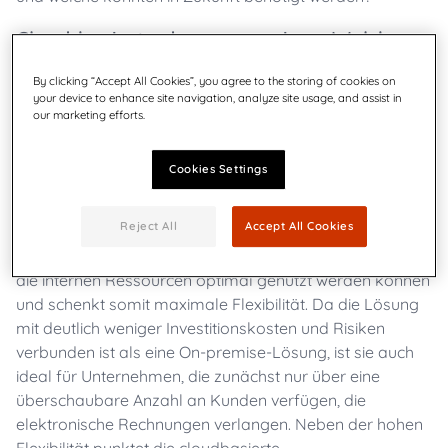
Cloud-basiert oder on-premise – Welches
Betriebsmodell ist das richtige?
By clicking “Accept All Cookies”, you agree to the storing of cookies on
your device to enhance site navigation, analyze site usage, and assist in
Welches Betriebsmodell für das eigene Unternehmen
our marketing efforts.
das richtige ist, basiert auf den individuellen
Voraussetzungen, Bedürfnissen und Zielen. Eine
Cookies Settings
skalierbare SaaS-Lösung, wie sie Quadient mit
Quadient
Impress
bietet, passt sich nahtlos an das Unternehmen
Reject All
Accept All Cookies
mit seinen spezifischen Geschäftsanforderungen an und
greift auf die bestehende Infrastruktur zurück, sodass
die internen Ressourcen optimal genutzt werden können
und schenkt somit maximale Flexibilität. Da die Lösung
mit deutlich weniger Investitionskosten und Risiken
verbunden ist als eine On-premise-Lösung, ist sie auch
ideal für Unternehmen, die zunächst nur über eine
überschaubare Anzahl an Kunden verfügen, die
elektronische Rechnungen verlangen. Neben der hohen