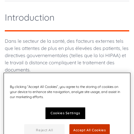
Introduction
Dans le secteur de la santé, des facteurs externes tels
que les attentes de plus en plus élevées des patients, les
directives gouvernementales (telles que la loi HIPAA) et
le travail à distance compliquent le traitement des
documents.
De nombreux établissements de santé s'appuient sur
By clicking “Accept All Cookies”, you agree to the storing of cookies on
des processus manuels mobilisant d'importantes
your device to enhance site navigation, analyze site usage, and assist in
ressources en main-d'œuvre pour envoyer aux patients
our marketing efforts.
des communications importantes, par exemple des
déclarations, des formulaires de consentement, des
Cookies Settings
demandes de divulgation d'informations et des
documents d'assurance. Aujourd'hui plus que jamais, les
Reject All
Accept All Cookies
établissements de santé ont recours à l'automatisation