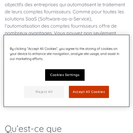
objectifs des entreprises qui automatisent le traitement
de leurs comptes fournisseurs. Comme pour toutes les
solutions SaaS (Software-as-a-Service),
l’automatisation des comptes fournisseurs offre de
nombreux avantages. Vous pouvez non seulement
réduire le nombre de tâches manuelles effectuées par
votre personnel afin qu’il puisse se consacrer à des
By clicking “Accept All Cookies”, you agree to the storing of cookies on
tâches plus importantes, mais aussi facilement gérer les
your device to enhance site navigation, analyze site usage, and assist in
our marketing efforts.
relations avec vos fournisseurs, clients et bien plus
encore.
Cookies Settings
Le présent guide va s’intéresser plus en détail aux
avantages liés à la mise en œuvre d’une solution
Reject All
Accept All Cookies
d’automatisation des comptes fournisseurs pour votre
entreprise, alors ne perdons plus de temps.
Qu’est-ce que