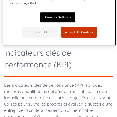
our marketing efforts.
pour la comptabilité fournisseur, afin d'éclairer les
décisions stratégiques et d'améliorer les performances
opérationnelles.
Cookies Settings
Reject All
Accept All Cookies
Définir ce que sont les
indicateurs clés de
performance (KPI)
Les indicateurs clés de performance (KPI) sont des
mesures quantifiables qui démontrent l'efficacité avec
laquelle une entreprise atteint ses objectifs clés. Ils sont
utilisés pour suivre les progrès et évaluer le succès d'une
entreprise, d'un département ou d'une initiative
spécifique. Les KPI, qu’ils soient financiers ou non,