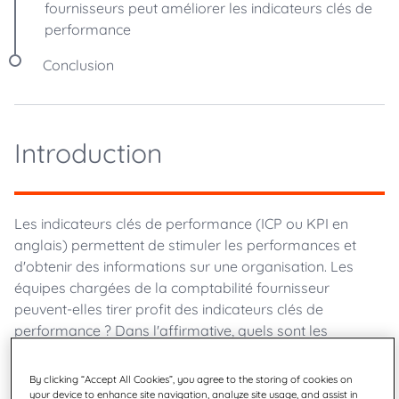
fournisseurs peut améliorer les indicateurs clés de
performance
Conclusion
Introduction
Les indicateurs clés de performance (ICP ou KPI en
anglais) permettent de stimuler les performances et
d'obtenir des informations sur une organisation. Les
équipes chargées de la comptabilité fournisseur
peuvent-elles tirer profit des indicateurs clés de
performance ? Dans l'affirmative, quels sont les
meilleurs KPI pour les services de comptabilité
fournisseur et pourquoi ? Cet article présente les cinq
By clicking “Accept All Cookies”, you agree to the storing of cookies on
meilleurs exemples d'indicateurs clés de performance
your device to enhance site navigation, analyze site usage, and assist in