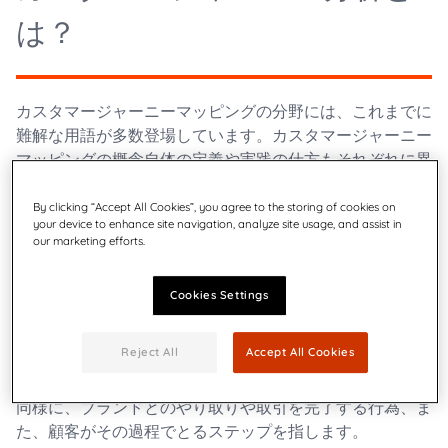
は？
カスタマージャーニーマッピングの分野には、これまでに
難解な用語が多数登場しています。カスタマージャーニー
マッピングの概念自体の定義や実践の仕方もそれぞれに異
なるため、混乱を招く可能性があります。
By clicking “Accept All Cookies”, you agree to the storing of cookies on
しかし、顧客のニーズに合わせてカスタマーエクスペリエ
your device to enhance site navigation, analyze site usage, and assist in
our marketing efforts.
ンスを積極的に設計できるよう、この分野には新たな概念
が加えられ、さらに進化を遂げてきました。残念ながら、
こうした新しい概念も同様に分かりにくく、混乱を招くも
Cookies Settings
のです。定義を紐解いてみましょう。
Reject All
Accept All Cookies
辞書によれば、ジャーニー（旅）とは、ある場所から別の
場所へ移動する行為を指します。カスタマージャーニーも
同様に、ブランドとのやり取りや取引を完了する行為、ま
た、顧客がその過程でとるステップを指します。