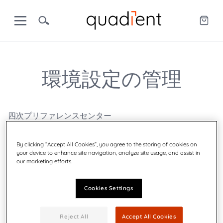
環境設定の管理
四次プリファレンスセンター
私たちは連絡を取り合いたいのですが、あなたが役に立
つと思う方法でのみ。 以下のオプションから選択し、完
By clicking “Accept All Cookies”, you agree to the storing of cookies on
了したら[設定の更新]をクリックします。 当社からのマー
your device to enhance site navigation, analyze site usage, and assist in
our marketing efforts.
ケティング電子メールの一部または全部を受信しないこ
とを選択した場合でも、当社からの製品またはサービス
に関連するメッセージ、またはお客様のアカウントまた
Cookies Settings
は契約に関する情報など、当社の取引電子メールは引き
続き受信されます。
Reject All
Accept All Cookies