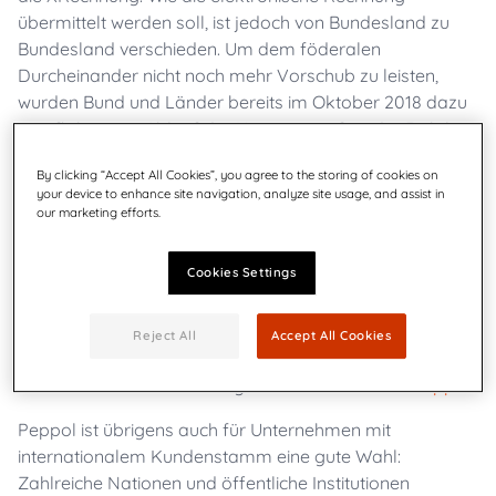
übermittelt werden soll, ist jedoch von Bundesland zu
Bundesland verschieden. Um dem föderalen
Durcheinander nicht noch mehr Vorschub zu leisten,
wurden Bund und Länder bereits im Oktober 2018 dazu
verpflichtet, mit Ablauf der Umsetzungsfrist der Richtlinie
2014/44/EU den Zugang über das Peppol-Netzwerk zu
By clicking “Accept All Cookies”, you agree to the storing of cookies on
ermöglichen, insofern ein Webservice für das Einreichen
your device to enhance site navigation, analyze site usage, and assist in
elektronischer Rechnungen zur Verfügung gestellt wird.
our marketing efforts.
Unternehmen, die ihre E-Rechnungen via Peppol direkt
aus ihrer E-Rechnungslösung heraus an den Empfänger
Cookies Settings
übermitteln, sparen sich die Registrierung, den Upload
und die Konformitätsprüfungen bei den diversen E-
Reject All
Accept All Cookies
Rechnungsplattformen von Bund und Ländern.
Hier erhalten Sie alle wichtigen Informationen zu
Peppol
.
Peppol ist übrigens auch für Unternehmen mit
internationalem Kundenstamm eine gute Wahl:
Zahlreiche Nationen und öffentliche Institutionen