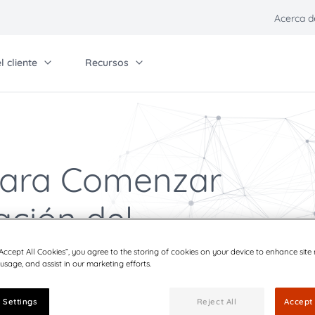
Acerca d
 cliente
Recursos
Self-Service
Únase, asóciese e invierta
Ot
Universidad de Quadient
Contáctenos
Pa
o
in, partner & invest
Comunicaciones
Industrias
Other solutions
Relaciones con inversionistas
ntáctenos
Blog
Servicios financieros
Quadient Smart Mai
 para Comenzar
Carreras
n
laciones con inversionistas
Eventos
Cuidado de la salud
Parcel Pending by 
ación del
o
rogramas para socios
Centro de preferencias
Aseguradoras
s CCM
arreras
Políticas de comunicación
Sector público y
liente
n de clientes
“Accept All Cookies”, you agree to the storing of cookies on your device to enhance site
gobierno
 usage, and assist in our marketing efforts.
ión digital
Proveedores de
estación dentro de su organización
nes front
servicios
Comunicaciones
 Settings
Reject All
Accept 