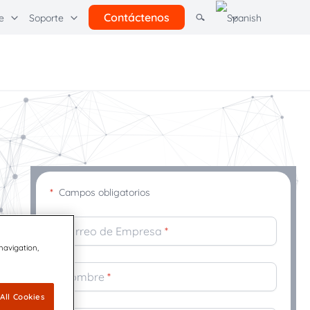
Contáctenos
e
Soporte
ras soluciones
rcel Pending por Quadient
Learning Hubs
l
Comunicación con los clientes
Quadient
*
Campos obligatorios
Correo de Empresa
*
 navigation,
Nombre
*
All Cookies