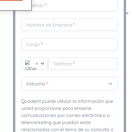
Apellido
*
ipo
nes emocionalmente resonantes y
nnovadores dedicados a mantener
ión de Comunicaciones con el Cliente
Nombre de Empresa
*
impulsada por IA une el cumplimiento y la
Cargo
*
a de mercado global de software de
s con el cliente (CCM)
con soluciones CCM preparadas para el
l dinámico
+
Teléfono
*
Industria
*
Quadient puede utilizar la información que
usted proporcione para enviarle
comunicaciones por correo electrónico o
telemarketing que puedan estar
relacionadas con el tema de su consulta o