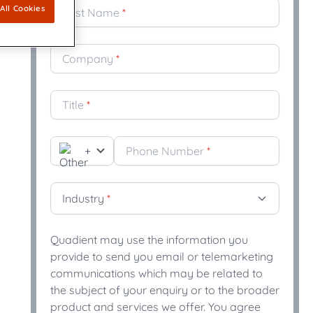
All Cookies
Last Name
*
ipo
nes emocionalmente resonantes y
nnovadores dedicados a mantener
ión de Comunicaciones con el Cliente
Company
*
impulsada por IA une el cumplimiento y la
Title
*
a de mercado global de software de
s con el cliente (CCM)
con soluciones CCM preparadas para el
l dinámico
+
Phone Number
*
Industry
*
Quadient may use the information you
provide to send you email or telemarketing
communications which may be related to
the subject of your enquiry or to the broader
product and services we offer. You agree