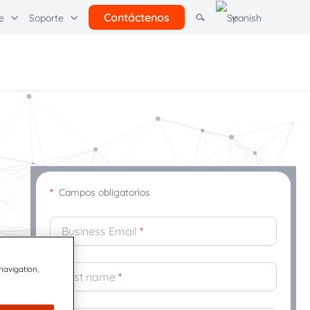
Contáctenos
e
Soporte
ras soluciones
rcel Pending por Quadient
Learning Hubs
l
Comunicación con los clientes
Quadient
*
Campos obligatorios
Business Email
*
 navigation,
First name
*