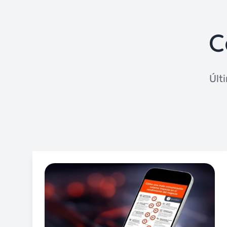
C
Últ