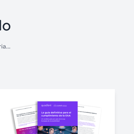
do
a...