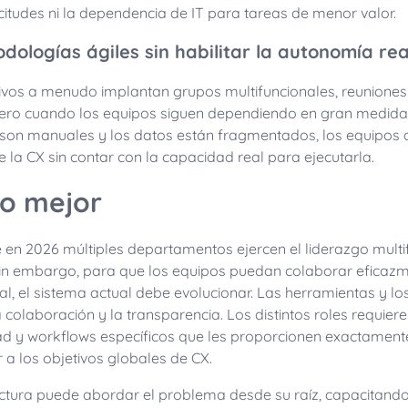
citudes ni la dependencia de IT para tareas de menor valor.
dologías ágiles sin habilitar la autonomía rea
tivos a menudo implantan grupos multifuncionales, reunione
Pero cuando los equipos siguen dependiendo en gran medida 
s son manuales y los datos están fragmentados, los equipos
 la CX sin contar con la capacidad real para ejecutarla.
o mejor
 en 2026 múltiples departamentos ejercen el liderazgo multi
 Sin embargo, para que los equipos puedan colaborar eficazm
sal, el sistema actual debe evolucionar. Las herramientas y lo
colaboración y la transparencia. Los distintos roles requiere
idad y workflows específicos que les proporcionen exactament
 a los objetivos globales de CX.
ctura puede abordar el problema desde su raíz, capacitando