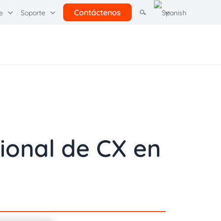
Contáctenos
e
Soporte
ras soluciones
rcel Pending por Quadient
Learning Hubs
l
Comunicación con los clientes
Quadient
ional de CX en