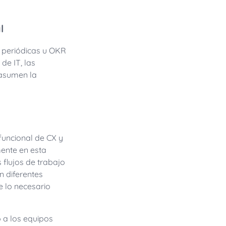
l
s periódicas u OKR
de IT, las
 asumen la
funcional de CX y
ente en esta
s flujos de trabajo
n diferentes
e lo necesario
 a los equipos