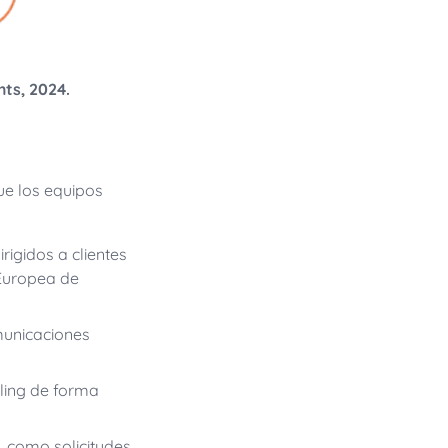
ts, 2024.
ue los equipos
igidos a clientes
 Europea de
municaciones
lling de forma
 como solicitudes