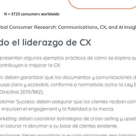
obal Consumer Research: Communications, CX, and AI Insigh
o el liderazgo de CX
e presentan algunos ejemplos prácticos de cómo se espera q
ontribuyan a mejorar la CX:
s: deben garantizar que los documentos y comunicaciones dir
nguaje claro y accesible, conforme a normativas como la Ley
Directiva 2019/882).
stomer Success: deben asegurar que los clientes reciban co
 impulsen el engagement y la fidelidad a la marca.
keting: deben coordinar estrategias de cross-selling y upse
in saturar ni abrumar a su base de clientes existente.
mpliance: deben garantizar que comunicaciones regulatorias,