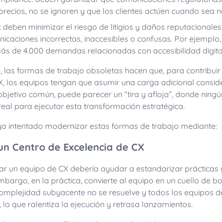
recios, no se ignoren y que los clientes actúen cuando sea n
 deben minimizar el riesgo de litigios y daños reputacionale
icaciones incorrectas, inaccesibles o confusas. Por ejemplo,
s de 4.000 demandas relacionadas con accesibilidad digital
las formas de trabajo obsoletas hacen que, para contribui
 CX, los equipos tengan que asumir una carga adicional consid
objetivo común, puede parecer un “tira y afloja”, donde ning
eal para ejecutar esta transformación estratégica.
ya intentado modernizar estas formas de trabajo mediante:
n Centro de Excelencia de CX
izar un equipo de CX debería ayudar a estandarizar prácticas 
embargo, en la práctica, convierte al equipo en un cuello de bo
a complejidad subyacente no se resuelve y todos los equipos 
, lo que ralentiza la ejecución y retrasa lanzamientos.