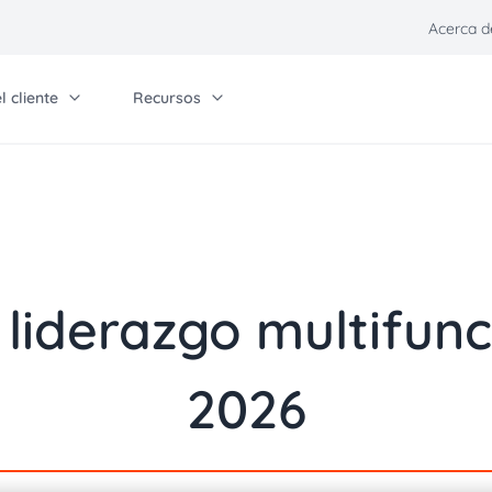
Acerca d
 cliente
Recursos
Self-Service
Únase, asóciese e invierta
Ot
Universidad de Quadient
Contáctenos
Pa
o
in, partner & invest
Comunicaciones
Industrias
Other solutions
Relaciones con inversionistas
ntáctenos
Blog
Servicios financieros
Quadient Smart Mai
Carreras
n
laciones con inversionistas
Eventos
Cuidado de la salud
Parcel Pending by 
 liderazgo multifunc
o
rogramas para socios
Centro de preferencias
Aseguradoras
s CCM
arreras
Políticas de comunicación
Sector público y
n de clientes
2026
gobierno
ión digital
Proveedores de
nes front
servicios
Comunicaciones