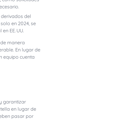
ecesario.
s derivados del
 solo en 2024, se
 en EE. UU.
r de manera
erable. En lugar de
ún equipo cuenta
y garantizar
tella en lugar de
deben pasar por