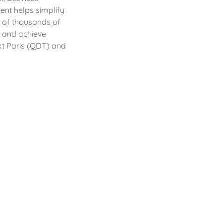
ent helps simplify
 of thousands of
s and achieve
xt Paris (QDT) and