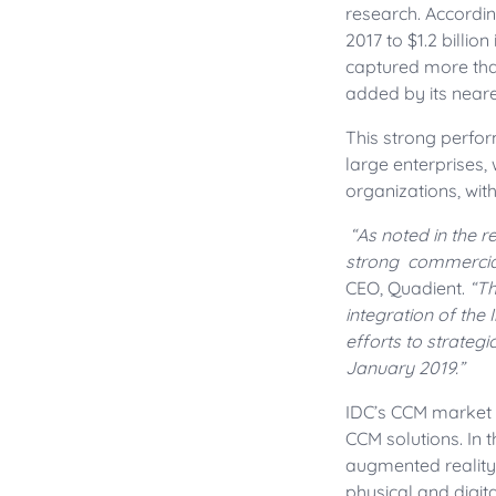
research. Accordin
2017 to $1.2 billio
captured more tha
added by its neare
This strong perfor
large enterprises,
organizations, wit
“As noted in the r
strong commercial
CEO, Quadient.
“Th
integration of the
efforts to strateg
January 2019.”
IDC’s CCM market 
CCM solutions. In 
augmented reality 
physical and digit