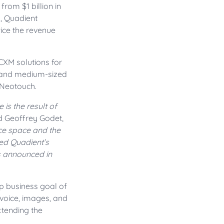
rom $1 billion in
d, Quadient
ice the revenue
CXM solutions for
ll and medium-sized
 Neotouch.
is the result of
d Geoffrey Godet,
nce space and the
sed Quadient’s
s announced in
p business goal of
 voice, images, and
xtending the