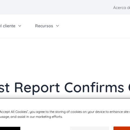
Acerca d
 cliente
Recursos
Self-Service
Únase, asóciese e invierta
Ot
Universidad de Quadient
Contáctenos
Pa
o
in, partner & invest
Comunicaciones
Industrias
Other solutions
Relaciones con inversionistas
ntáctenos
Blog
Servicios financieros
Quadient Smart Mai
Carreras
n
laciones con inversionistas
Eventos
Cuidado de la salud
Parcel Pending by 
st Report Confirms
o
rogramas para socios
Centro de preferencias
Aseguradoras
s CCM
arreras
Políticas de comunicación
Sector público y
n de clientes
in the Customer Co
gobierno
ión digital
“Accept All Cookies”, you agree to the storing of cookies on your device to enhance site
Proveedores de
 usage, and assist in our marketing efforts.
nes front
servicios
gement Software M
Comunicaciones