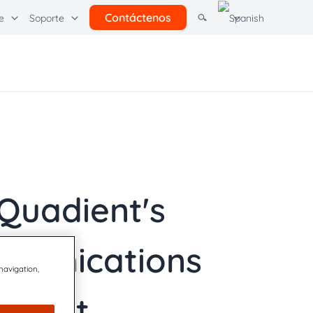
Contáctenos
e
Soporte
ras soluciones
rcel Pending por Quadient
Learning Hubs
l
Comunicación con los clientes
Quadient
 Quadient's
mmunications
 navigation,
arket