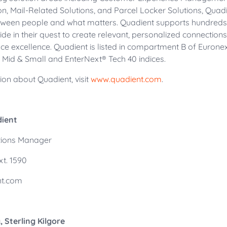
, Mail-Related Solutions, and Parcel Locker Solutions, Quadi
tween people and what matters. Quadient supports hundreds
e in their quest to create relevant, personalized connection
e excellence. Quadient is listed in compartment B of Eurone
® Mid & Small and EnterNext® Tech 40 indices.
on about Quadient, visit
www.quadient.com
.
uadient
tions Manager
xt. 1590
nt.com
Sterling Kilgore