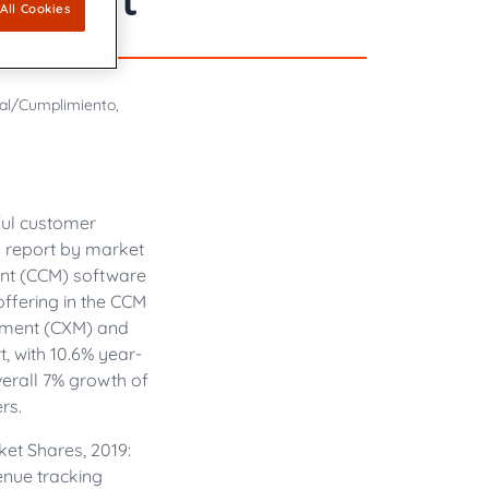
All Cookies
ipo
nes emocionalmente resonantes y
nnovadores dedicados a mantener
ión de Comunicaciones con el Cliente
impulsada por IA une el cumplimiento y la
gal/Cumplimiento,
a de mercado global de software de
s con el cliente (CCM)
con soluciones CCM preparadas para el
ful customer
l dinámico
 report by market
nt (CCM) software
offering in the CCM
ement (CXM) and
, with 10.6% year-
erall 7% growth of
rs.
t Shares, 2019:
enue tracking