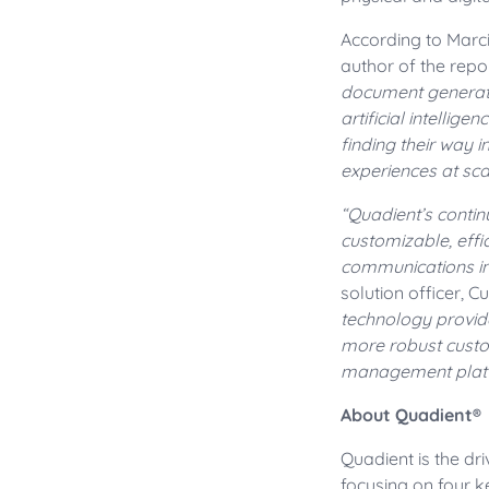
According to Marci
author of the repo
document generati
artificial intelli
finding their way 
experiences at sca
“
Quadient’s contin
customizable, effi
communications int
solution officer,
technology provide
more robust custom
management plat
About Quadient®
Quadient is the dr
focusing on four 