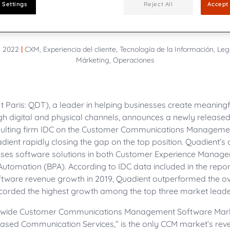
Telecomunicaciones
 Settings
Reject All
Accept 
Sea parte de nuestro equ
e CX en 2026
ión de
Generando comunicacio
Servicios públicos
e Quadient: resultados,
Únase a nuestro equipo de i
 complejos
compatibles con la Gest
nanciera y analistas.
seguro al mundo conectado.
(CCM) impulsado por IA
externa afecta al
ión de
Seis formas en que la CCM 
. 2022
|
CXM, Experiencia del cliente, Tecnología de la Información, Le
s
Experiencia del Cliente (CX)
Márketing, Operaciones
Quadient lidera la cuot
gestión de comunicacione
Impulsando el crecimiento 
 Paris: QDT), a leader in helping businesses create meaning
futuro en un entorno digita
h digital and physical channels,
announces a newly released
sulting firm IDC on the Customer Communications Manageme
ent rapidly closing the gap on the top position. Quadient’s 
es software solutions in both Customer Experience Manag
utomation (BPA). According to IDC data included in the report
tware revenue growth in 2019, Quadient outperformed the ov
corded the highest growth among the top three market leade
ldwide Customer Communications Management Software Marke
Based Communication Services,” is the only CCM market’s rev