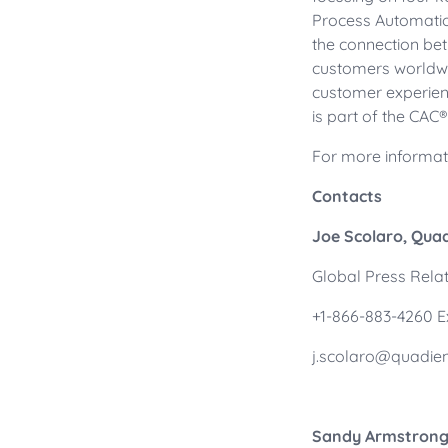
Process Automation
the connection be
customers worldwid
customer experienc
is part of the CAC
For more informati
Contacts
Joe Scolaro, Q
Global Press Rela
+1-866-883-4260 E
j.scolaro@quadie
Sandy Armstrong, 