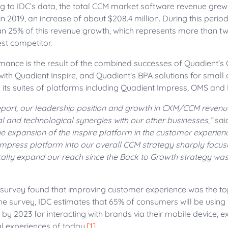
g to IDC’s data, the total CCM market software revenue grew f
n in 2019, an increase of about $208.4 million. During this perio
n 25% of this revenue growth, which represents more than tw
st competitor.
mance is the result of the combined successes of Quadient’s 
 with Quadient Inspire, and Quadient’s BPA solutions for sma
h its suites of platforms including Quadient Impress, OMS and
eport, our leadership position and growth in CXM/CCM revenue 
 and technological synergies with our other businesses,”
sai
e expansion of the Inspire platform in the customer experie
 Impress platform into our overall CCM strategy sharply focu
ically expand our reach since the Back to Growth strategy wa
survey found that improving customer experience was the to
the survey, IDC estimates that 65% of consumers will be using
by 2023 for interacting with brands via their mobile device, e
al experiences of today.
[1]