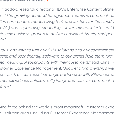
 Maddox, research director of IDC’s Enterprise Content Stra
rt,
"The growing demand for dynamic, real-time communicati
on has vendors modernizing their architecture for the cloud
gence (AI) and supporting expanding conversational interfaces, 
into new business groups to deliver consistent, timely, and pe
le.”
uous innovations with our CXM solutions and our commitment 
cient, and user-friendly software to our clients help them turn
o meaningful touchpoints with their customers,”
said Chris Ha
 Customer Experience Management, Quadient.
“Partnerships wit
rs, such as our recent strategic partnership with Kitewheel, al
er experience solution, fully integrated with our communica
form.”
iving force behind the world’s most meaningful customer expe
key solution areas including Customer Experience Managemen