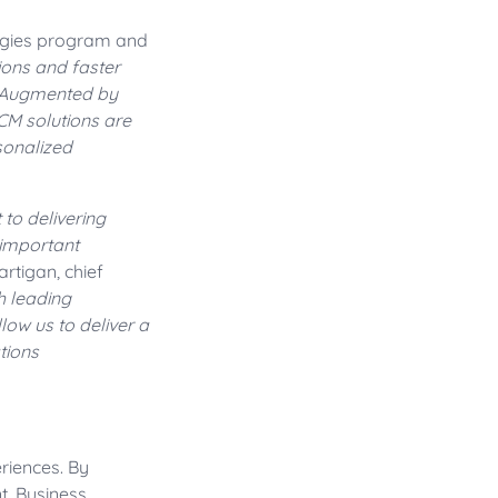
tegies program and
ons and faster
. Augmented by
CCM solutions are
rsonalized
to delivering
 important
rtigan, chief
h leading
low us to deliver a
tions
riences. By
t, Business