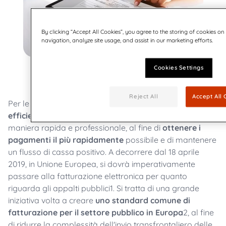
By clicking “Accept All Cookies”, you agree to the storing of cookies on
navigation, analyze site usage, and assist in our marketing efforts.
Cookies Settings
Reject All
Accept All 
Per le imprese, la fatturazione elettronica è un
modo
efficiente di generare e distribuire le fatture
in
maniera rapida e professionale, al fine di
ottenere i
pagamenti il più rapidamente
possibile e di mantenere
un flusso di cassa positivo. A decorrere dal 18 aprile
2019, in Unione Europea, si dovrà imperativamente
passare alla fatturazione elettronica per quanto
riguarda gli appalti pubblici1. Si tratta di una grande
iniziativa volta a creare
uno standard comune di
fatturazione per il settore pubblico in Europa
2, al fine
di ridurre la complessità dell'invio transfrontaliero delle