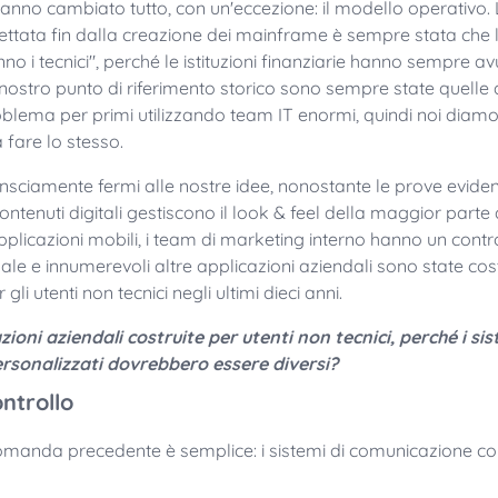
anno cambiato tutto, con un'eccezione: il modello operativo. 
ttata fin dalla creazione dei mainframe è sempre stata che 
o i tecnici", perché le istituzioni finanziarie hanno sempre a
l nostro punto di riferimento storico sono sempre state quelle
roblema per primi utilizzando team IT enormi, quindi noi diamo
 fare lo stesso.
nsciamente fermi alle nostre idee, nonostante le prove evidenti
contenuti digitali gestiscono il look & feel della maggior parte 
pplicazioni mobili, i team di marketing interno hanno un contro
dale e innumerevoli altre applicazioni aziendali sono state cos
li utenti non tecnici negli ultimi dieci anni.
ioni aziendali costruite per utenti non tecnici, perché i sis
sonalizzati dovrebbero essere diversi?
ntrollo
omanda precedente è semplice: i sistemi di comunicazione con 