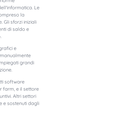
 enorme
dell'informatica. Le
compreso la
Gli sforzi iniziali
nti di saldo e
.
rafici e
do manualmente
 impiegati grandi
zione.
tti software
 farm, e il settore
ivi. Altri settori
e e sostenuti dagli