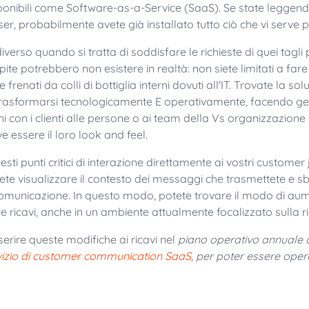
ponibili come Software-as-a-Service (SaaS). Se state leggen
, probabilmente avete già installato tutto ciò che vi serve pe
erso quando si tratta di soddisfare le richieste di quei tagli p
ite potrebbero non esistere in realtà: non siete limitati a fare u
renati da colli di bottiglia interni dovuti all'IT. Trovate la sol
rasformarsi tecnologicamente E operativamente, facendo gesti
i con i clienti alle persone o ai team della Vs organizzazion
essere il loro look and feel.
sti punti critici di interazione direttamente ai vostri customer
tete visualizzare il contesto dei messaggi che trasmettete e sb
comunicazione. In questo modo, potete trovare il modo di aum
e ricavi, anche in un ambiente attualmente focalizzato sulla ri
nserire queste modifiche ai ricavi nel
piano operativo annuale d
vizio di customer communication SaaS
, per poter essere opera