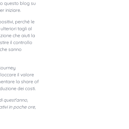
do questo blog su
r iniziare.
ositivi, perché le
lteriori tagli al
uzione che aiuti la
re il controllo
e che sanno
 journey
loccare il valore
entare la share of
duzione dei costi.
i quest'anno,
tivi in poche ore,