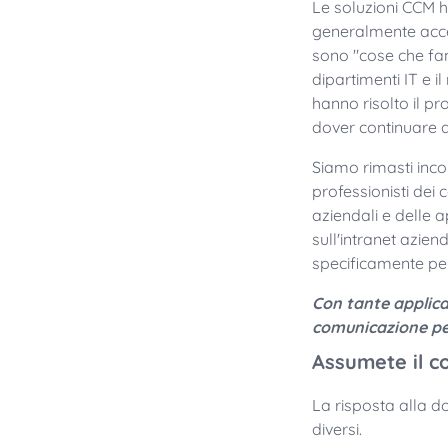
Le soluzioni CCM h
generalmente acce
sono "cose che fann
dipartimenti IT e i
hanno risolto il p
dover continuare a
Siamo rimasti inco
professionisti dei 
aziendali e delle a
sull'intranet azien
specificamente per g
Con tante applicaz
comunicazione per
Assumete il co
La risposta alla d
diversi.