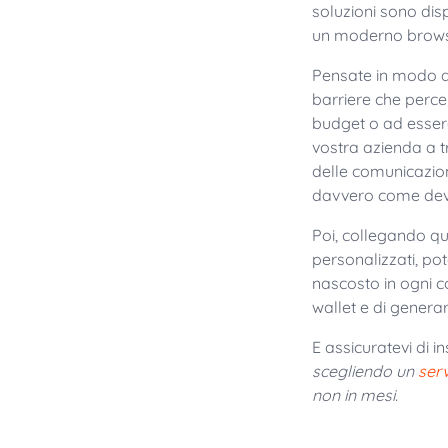
soluzioni sono dis
un moderno browser
Pensate in modo div
barriere che percep
budget o ad essere f
vostra azienda a t
delle comunicazion
davvero come deve 
Poi, collegando que
personalizzati, po
nascosto in ogni 
wallet e di generar
E assicuratevi di i
scegliendo un
ser
non in mesi.