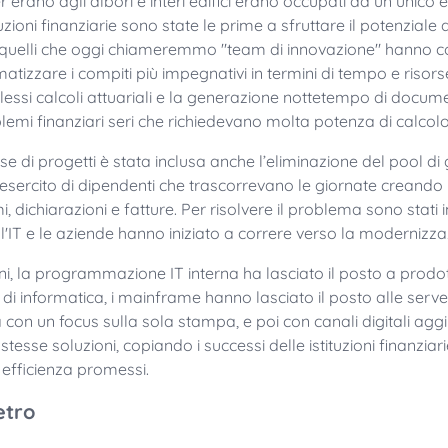
erano agli albori e interi edifici erano occupati da un unico
uzioni finanziarie sono state le prime a sfruttare il potenziale 
di quelli che oggi chiameremmo "team di innovazione" hanno 
atizzare i compiti più impegnativi in termini di tempo e risorse. 
ssi calcoli attuariali e la generazione nottetempo di docume
mi finanziari seri che richiedevano molta potenza di calcolo
e di progetti è stata inclusa anche l’eliminazione del pool di g
ll'esercito di dipendenti che trascorrevano le giornate crean
 dichiarazioni e fatture. Per risolvere il problema sono stati
ll'IT e le aziende hanno iniziato a correre verso la modernizza
ni, la programmazione IT interna ha lasciato il posto a prodo
i di informatica, i mainframe hanno lasciato il posto alle server
on un focus sulla sola stampa, e poi con canali digitali aggiunt
tesse soluzioni, copiando i successi delle istituzioni finanziari
 efficienza promessi.
vetro