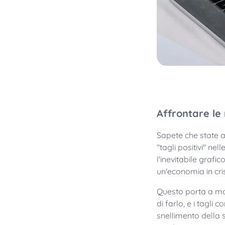
Affrontare le n
Sapete che state a
"tagli positivi" n
l'inevitabile grafic
un'economia in crisi
Questo porta a mol
di farlo, e i tagl
snellimento della s