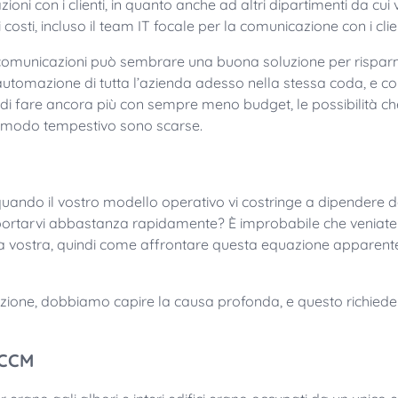
ni con i clienti, in quanto anche ad altri dipartimenti da cui
i costi, incluso il team IT focale per la comunicazione con i clie
comunicazioni può sembrare una buona soluzione per risparm
 automazione di tutta l’azienda adesso nella stessa coda, e co
 di fare ancora più con sempre meno budget, le possibilità che
n modo tempestivo sono scarse.
quando il vostro modello operativo vi costringe a dipendere da 
rtarvi abbastanza rapidamente? È improbabile che veniate 
a vostra, quindi come affrontare questa equazione apparen
uzione, dobbiamo capire la causa profonda, e questo richiede
 CCM