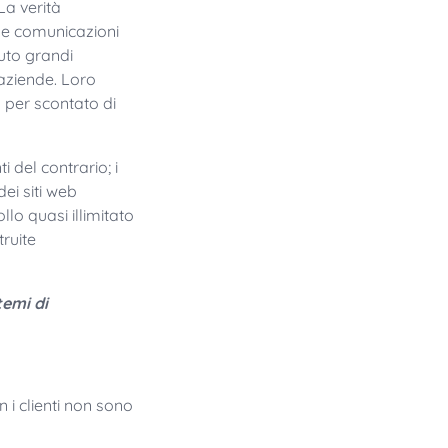
La verità
le comunicazioni
vuto grandi
 aziende. Loro
 per scontato di
 del contrario; i
dei siti web
llo quasi illimitato
truite
temi di
i clienti non sono