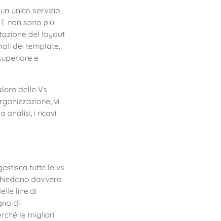
un unico servizio,
'IT non sono più
tazione del layout
nali dei template,
 superiore e
lore delle Vs
rganizzazione, vi
 analisi, i ricavi
stisca tutte le vs
richiedono davvero
lle line di
gno di
ché le migliori