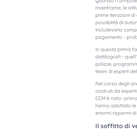
Quando i computer 
mainframe, le istit
prime iterazioni 
possibilità di autom
includevano comple
pagamento - proble
In questa prima fas
dattilografi - que
polizze, programmi,
team di esperti de
Nel corso degli an
costruiti da espert
CCM è nato- prima c
hanno adottato le s
enormi risparmi di
Il soffitto di 