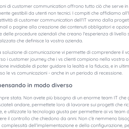
oni di customer communication offrono tutto ciò che serve in 
e gestibili da utenti non tecnici. I compiti che affidiamo all
 attività di customer communication dell'IT vanno dalla proget
-mail o pagine alla creazione dei contenuti obbligatori e opzio
ne delle procedure aziendali che creano l'esperienza di livello
izzata che definisce la vostra azienda.
 soluzione di comunicazione vi permette di comprendere il va
rso i customer journey che i vs clienti compiono nella vostra o
one invidiabile di poter guidare la lealtà e la fiducia, e in ultima
rso le vs comunicazioni - anche in un periodo di recessione.
pensando in modo diverso
mpre stata. Non avete più bisogno di un enorme team IT che ge
ciateli andare, permettete loro di lavorare sui progetti che 
 e utilizzate la tecnologia giusta per permettere ai vs team de
ere il controllo che chiedono da anni. Non c'è nemmeno biso
 complessità dell’implementazione e della configurazione, per