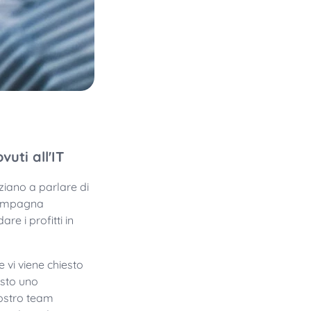
vuti all'IT
ziano a parlare di
ccompagna
re i profitti in
 vi viene chiesto
osto uno
vostro team