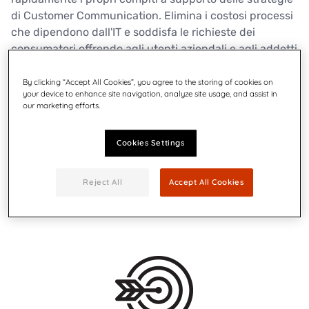
di Customer Communication. Elimina i costosi processi
che dipendono dall'IT e soddisfa le richieste dei
consumatori offrendo agli utenti aziendali e agli addetti
al servizio clienti di modificare direttamente i contenuti
delle comunicazioni rivolte ai clienti e di controllare i
By clicking “Accept All Cookies”, you agree to the storing of cookies on
your device to enhance site navigation, analyze site usage, and assist in
canali di delivery comodamente e velocemente tramite
our marketing efforts.
un browser web. Garantisci coerenza e conformità con
la redazione, la verifica e l'approvazione delle
Cookies Settings
comunicazioni da un singolo ambiente intuitivo.
Reject All
Accept All Cookies