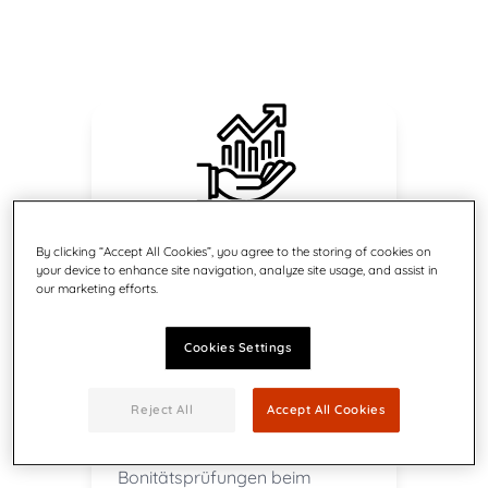
By clicking “Accept All Cookies”, you agree to the storing of cookies on
Umsatzsicherung durch
your device to enhance site navigation, analyze site usage, and assist in
our marketing efforts.
maßgeschneiderte
Kreditvergabe
Cookies Settings
Nutzen Sie die intelligente,
integrierte
Reject All
Accept All Cookies
Kreditbewertungsfunktion für
umfassende
Bonitätsprüfungen beim