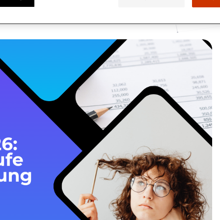
Interaktive Tour
Kommunikation
Kommunikation
Willkommen in der Quadie
RM-
 von Quadient: Ergebnisse,
Werde Teil unseres dynamisch
Komplexe Dokumente
en
lbzeitbilanz
Emotional anspr
agenda, Analysten.
für eine vernetzte und sicher
verwalten
gestütztem CCM
Sechs Wege, wie KI
Formulare verwalten
unikation die
Vorschriften einhalten
gt
Quadient ist wel
Management (CC
Schnelleres Wachst
entwickelnde digita