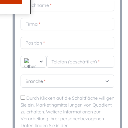
Nachname
*
nt Familie
en und innovativen Teams, das sich
echende und konforme Kommunikation mit KI-
e Kommunikationswelt einsetzt.
Firma
*
-gestütztes CCM Compliance und Kundenerlebnis vereint
tweit führend im Markt für Customer Communications
Position
*
M)-Software
um dank zukunftsfähigem CCM für eine sich dynamisch
le Welt
+
Telefon (geschäftlich)
*
Branche
*
Durch Klicken auf die Schaltfläche willigen
Sie ein, Marketingmitteilungen von Quadient
zu erhalten. Weitere Informationen zur
Verarbeitung Ihrer personenbezogenen
Daten finden Sie in der