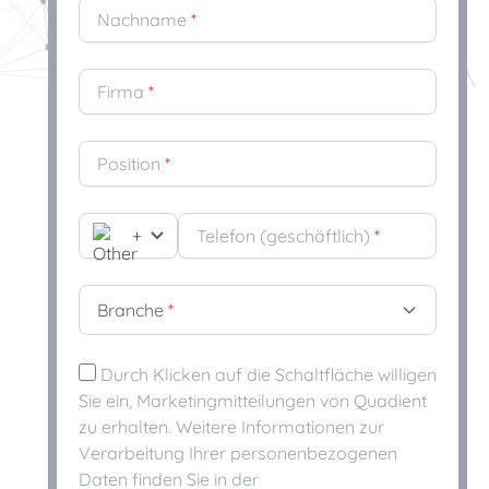
Nachname
*
nt Familie
en und innovativen Teams, das sich
echende und konforme Kommunikation mit KI-
e Kommunikationswelt einsetzt.
Firma
*
-gestütztes CCM Compliance und Kundenerlebnis vereint
tweit führend im Markt für Customer Communications
Position
*
M)-Software
um dank zukunftsfähigem CCM für eine sich dynamisch
le Welt
+
Telefon (geschäftlich)
*
Branche
*
Durch Klicken auf die Schaltfläche willigen
Sie ein, Marketingmitteilungen von Quadient
zu erhalten. Weitere Informationen zur
Verarbeitung Ihrer personenbezogenen
Daten finden Sie in der