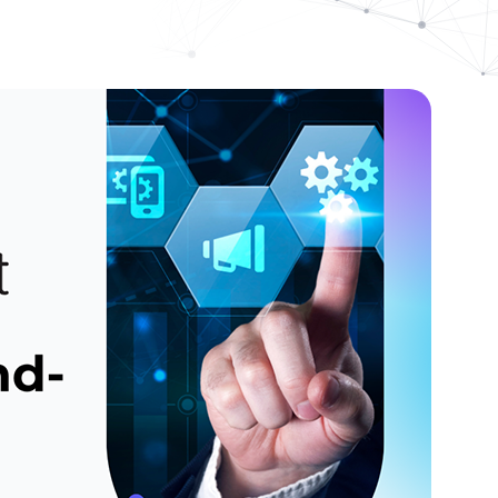
Interaktive Tour
Kommunikation
Kommunikation
Willkommen in der Quadie
RM-
 von Quadient: Ergebnisse,
Werde Teil unseres dynamisch
Komplexe Dokumente
en
lbzeitbilanz
Emotional anspr
agenda, Analysten.
für eine vernetzte und sicher
verwalten
gestütztem CCM
Sechs Wege, wie KI
Formulare verwalten
unikation die
Vorschriften einhalten
gt
Quadient ist wel
Management (CC
Schnelleres Wachst
entwickelnde digita