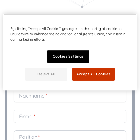
By clicking “Accept All Cookies”, you agree to the storing of cookies on
your device to enhance site navigation, analyze site usage, and assist in
*
Pflichtfelder
our marketing efforts.
Geschäftliche E-Mail
*
Cookies Settings
Vorname
*
Reject All
Accept All Cookies
Nachname
*
Firma
*
Position
*