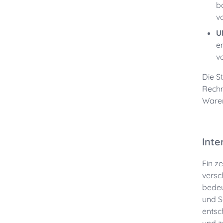
b
v
U
e
v
Die S
Rechn
Waren
Inte
Ein z
versc
bedeu
und S
entsc