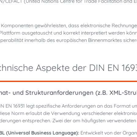
N/CEFACT (United Nations Centre for Trade Facilitation and El
 Komponenten gewährleisten, dass elektronische Rechnung
Plattform ausgetauscht und korrekt interpretiert werden könn
operabilität innerhalb des europäischen Binnenmarktes sicherg
chnische Aspekte der DIN EN 169
at- und Strukturanforderungen (z.B. XML-Stru
IN EN 16931 legt spezifische Anforderungen an das Format un
 Diese Norm erlaubt die Verwendung verschiedener elektronis
derungen entsprechen. Zwei der am häufigsten verwendeten 
BL (Universal Business Language):
Entwickelt von der Organi