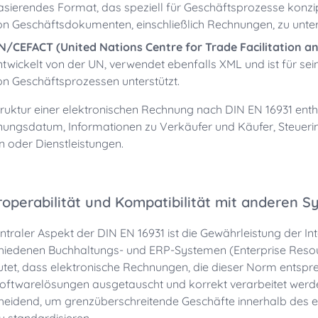
asierendes Format, das speziell für Geschäftsprozesse konzipi
on Geschäftsdokumenten, einschließlich Rechnungen, zu unter
N/CEFACT (United Nations Centre for Trade Facilitation and
ntwickelt von der UN, verwendet ebenfalls XML und ist für sei
on Geschäftsprozessen unterstützt.
truktur einer elektronischen Rechnung nach DIN EN 16931 e
ungsdatum, Informationen zu Verkäufer und Käufer, Steuerin
 oder Dienstleistungen.
roperabilität und Kompatibilität mit anderen 
entraler Aspekt der DIN EN 16931 ist die Gewährleistung der Int
hiedenen Buchhaltungs- und ERP-Systemen (Enterprise Resour
tet, dass elektronische Rechnungen, die dieser Norm entspr
oftwarelösungen ausgetauscht und korrekt verarbeitet werden
heidend, um grenzüberschreitende Geschäfte innerhalb des 