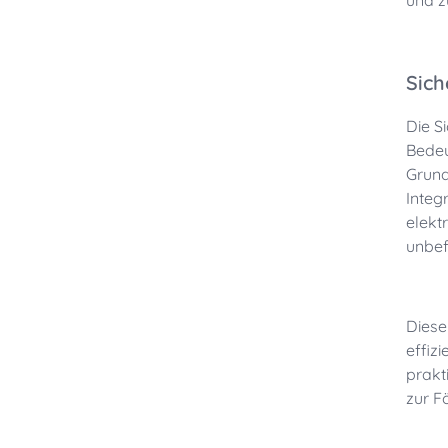
und z
Sich
Die S
Bedeu
Grund
Integ
elekt
unbef
Diese
effiz
prakt
zur F