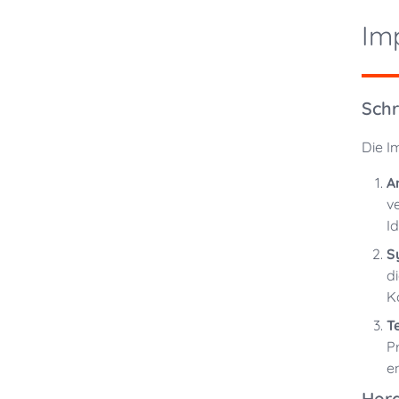
Im
Schr
Die I
A
v
I
S
d
K
T
P
e
Her