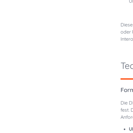
U
Diese
oder 
Inter
Te
Form
Die D
fest.
Anfor
U