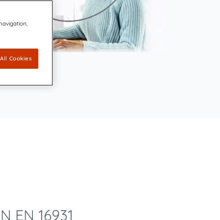
nt Familie
en und innovativen Teams, das sich
 navigation,
echende und konforme Kommunikation mit KI-
e Kommunikationswelt einsetzt.
-gestütztes CCM Compliance und Kundenerlebnis vereint
All Cookies
tweit führend im Markt für Customer Communications
M)-Software
um dank zukunftsfähigem CCM für eine sich dynamisch
le Welt
N EN 16931