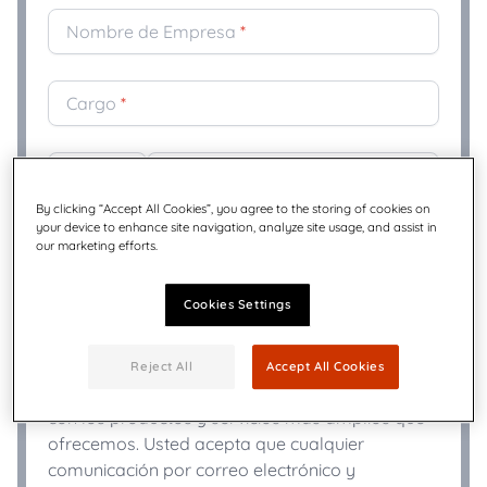
Nombre de Empresa
*
Cargo
*
+
Teléfono
*
By clicking “Accept All Cookies”, you agree to the storing of cookies on
your device to enhance site navigation, analyze site usage, and assist in
our marketing efforts.
Industria
*
Cookies Settings
Quadient puede utilizar la información que usted
proporcione para enviarle comunicaciones por
correo electrónico o telemarketing que puedan
Reject All
Accept All Cookies
estar relacionadas con el tema de su consulta o
con los productos y servicios más amplios que
ofrecemos. Usted acepta que cualquier
comunicación por correo electrónico y