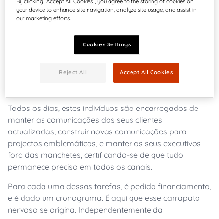
By clicking “Accept All Cookies”, you agree to the storing of cookies on
your device to enhance site navigation, analyze site usage, and assist in
our marketing efforts.
Cookies Settings
Para a maioria dos profissionais de comunicação, a
Reject All
Accept All Cookies
palavra "como" pode muitas vezes evocar um
estremecimento invulgar.
Todos os dias, estes indivíduos são encarregados de
manter as comunicações dos seus clientes
actualizadas, construir novas comunicações para
projectos emblemáticos, e manter os seus executivos
fora das manchetes, certificando-se de que tudo
permanece preciso em todos os canais.
Para cada uma dessas tarefas, é pedido financiamento,
e é dado um cronograma. É aqui que esse carrapato
nervoso se origina. Independentemente da