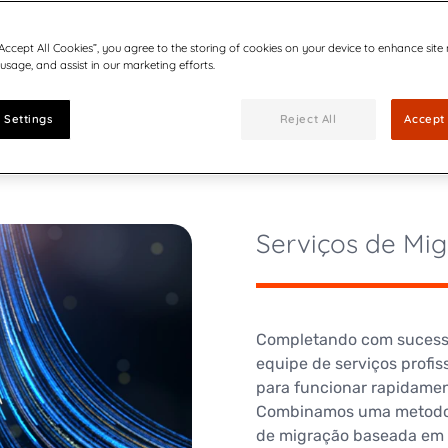
Utilidades
mentos
Inspire Flex Release 17
ults, press releases, reports,
J
comunicaçõesion
“Accept All Cookies”, you agree to the storing of cookies on your device to enhance site
d
 usage, and assist in our marketing efforts.
A versão mais recente do 
w
lários
atualização
osa (MVP) por liderar a
s por IA
 Settings
Reject All
Accept 
Defendendo a consolid
r leading the shift to AI-
Mais eficiência - menos cus
Serviços de Mi
Completando com sucess
equipe de serviços profis
para funcionar rapidamen
Combinamos uma metodol
de migração baseada em I