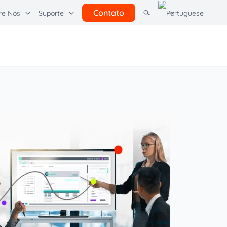
Contato
re Nós
Suporte
tras soluções
rcel Pending por Quadient
Learning Hubs
l
Comunicações do cliente
Quadient