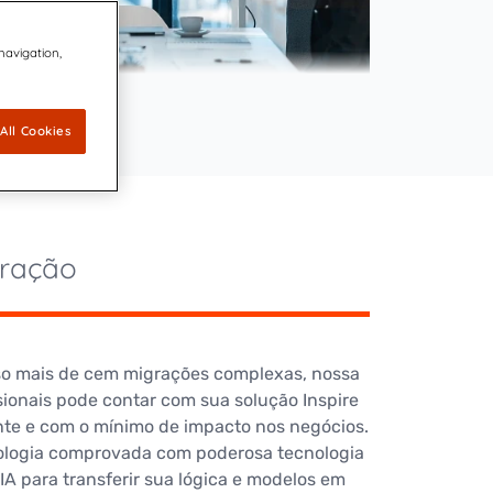
Be part of our team
: O ápice da transformação das
oin our growing team of innovators
 navigation,
edicated to keeping the connected
software agora está disponível para
orld secure.
All Cookies
ação de CCMs
tos
gração
o mais de cem migrações complexas, nossa
sionais pode contar com sua solução Inspire
te e com o mínimo de impacto nos negócios.
ogia comprovada com poderosa tecnologia
A para transferir sua lógica e modelos em