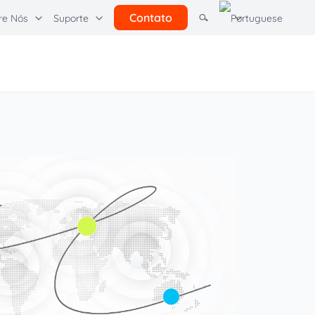
Contato
re Nós
Suporte
tras soluções
rcel Pending por Quadient
Learning Hubs
l
Comunicações do cliente
Quadient