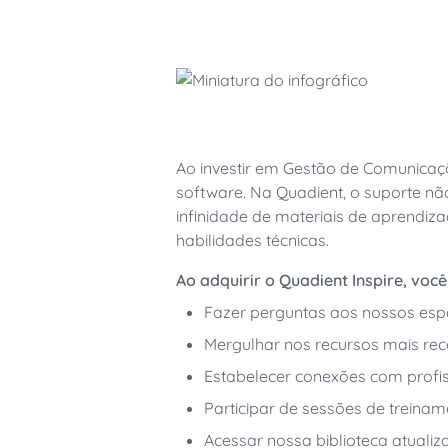
Espanhol
Estados Unidos: Inglês
Investor relations
Acessibilidade e seus clientes
Gerir docu
Reino Unido: Inglês
Internacional: Inglês
Access all Quadient financial info: res
Além da conformidade
complexos
financial agenda, analysts.
Estados Unidos: Inglês
Gerir formu
Quadient foi nomeada Pioneira Mais Vali
International English
transição para experiências orquestrada
Quadient named Most Valuable Pioneer (MVP) fo
orchestrated experiences
Ao investir em Gestão de Comunicaçõ
Atualize para o Inspire R17
software. Na Quadient, o suporte nã
infinidade de materiais de aprend
habilidades técnicas.
Ao adquirir o Quadient Inspire, vo
Fazer perguntas aos nossos esp
Mergulhar nos recursos mais re
Estabelecer conexões com profis
Participar de sessões de treina
Acessar nossa biblioteca atual