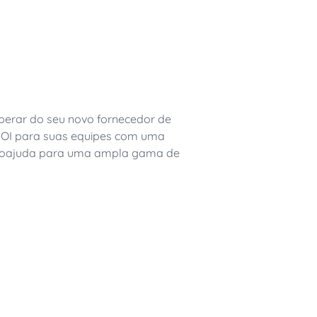
: O ápice da transformação das
ovators dedicated to keeping the
software agora está disponível para
ação de CCMs
tos
sperar do seu novo fornecedor de
o ROI para suas equipes com uma
autoajuda para uma ampla gama de