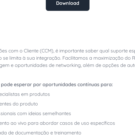
Download
Utilidades
Be part of our team
mentos
Inspire Flex Release 17
ults, press releases, reports,
Join our growing team of inn
comunicaçõesion
connected world secure.
A versão mais recente do 
lários
atualização
osa (MVP) por liderar a
s por IA
Defendendo a consolid
r leading the shift to AI-
Mais eficiência - menos cus
es com o Cliente (CCM), é importante saber qual suporte e
o se limita à sua integração. Facilitamos a maximização d
izagem e oportunidades de networking, além de opções de 
cê pode esperar por oportunidades contínuas para:
ecialistas em produtos
centes do produto
sionais com ideias semelhantes
mento ao vivo para abordar casos de uso específicos
izada de documentação e treinamento