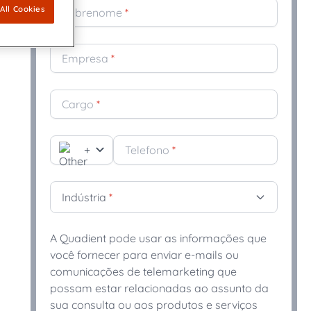
All Cookies
Sobrenome
*
: O ápice da transformação das
ovators dedicated to keeping the
software agora está disponível para
Empresa
*
ação de CCMs
Cargo
*
tos
+
Telefono
*
Indústria
*
A Quadient pode usar as informações que
você fornecer para enviar e-mails ou
comunicações de telemarketing que
possam estar relacionadas ao assunto da
sua consulta ou aos produtos e serviços