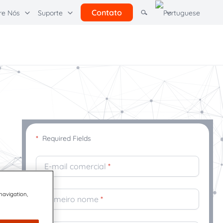
Contato
re Nós
Suporte
tras soluções
rcel Pending por Quadient
Learning Hubs
l
Comunicações do cliente
Quadient
*
Required Fields
E-mail comercial
*
 navigation,
Primeiro nome
*