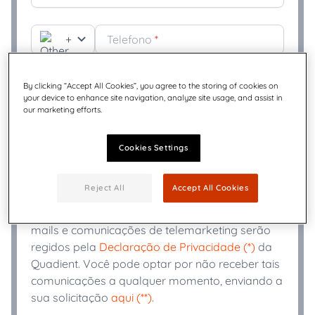
+
Telefono
*
Indústria
*
By clicking “Accept All Cookies”, you agree to the storing of cookies on
your device to enhance site navigation, analyze site usage, and assist in
our marketing efforts.
A Quadient pode usar as informações que você
fornecer para enviar e-mails ou comunicações
Cookies Settings
de telemarketing que possam estar
relacionadas ao assunto da sua consulta ou
Reject All
Accept All Cookies
aos produtos e serviços mais amplos que
oferecemos. Você concorda que quaisquer e-
mails e comunicações de telemarketing serão
regidos pela
Declaração de Privacidade (*)
da
Quadient. Você pode optar por não receber tais
comunicações a qualquer momento, enviando a
sua solicitação
aqui (**)
.